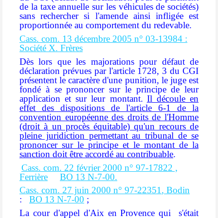
de la taxe annuelle sur les véhicules de sociétés)
sans rechercher si l'amende ainsi infligée est
proportionnée au comportement du redevable.
Cass. com. 13 décembre 2005 n°
03-13984
:
Société X. Frères
Dès lors que les majorations pour défaut de
déclaration prévues par l'article 1728, 3 du CGI
présentent le caractère d'une punition, le juge est
fondé à se prononcer sur le principe de leur
application et sur leur montant.
Il découle en
effet des dispositions de l'article 6-1 de la
convention européenne des droits de l'Homme
(droit à un procès équitable) qu'un recours de
pleine juridiction permettant au tribunal de se
prononcer sur le principe et le montant de la
sanction doit être accordé au contribuable
.
Cass. com. 22 février 2000 n°
97-17822
,
Ferrière
BO 13 N-7-00.
Cass. com. 27 juin 2000 n°
97-22351
, Bodin
:
BO 13 N-7-00
;
La cour d'appel d'Aix en Provence qui s'était