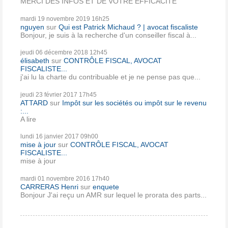
MERCI DES INFOS ET DE VOTRE EFFICACITE
mardi 19
novembre 2019
16h25
nguyen
sur
Qui est Patrick Michaud ? | avocat fiscaliste
Bonjour, je suis à la recherche d'un conseiller fiscal à...
jeudi 06
décembre 2018
12h45
élisabeth
sur
CONTRÔLE FISCAL, AVOCAT
FISCALISTE...
j'ai lu la charte du contribuable et je ne pense pas que...
jeudi 23
février 2017
17h45
ATTARD
sur
Impôt sur les sociétés ou impôt sur le revenu
:...
A lire
lundi 16
janvier 2017
09h00
mise à jour
sur
CONTRÔLE FISCAL, AVOCAT
FISCALISTE...
mise à jour
mardi 01
novembre 2016
17h40
CARRERAS Henri
sur
enquete
Bonjour J'ai reçu un AMR sur lequel le prorata des parts...