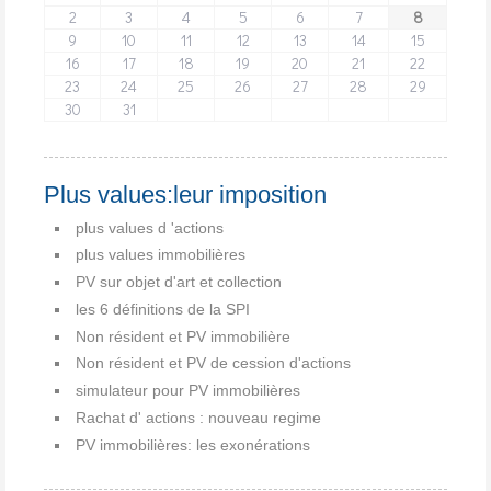
2
3
4
5
6
7
8
9
10
11
12
13
14
15
16
17
18
19
20
21
22
23
24
25
26
27
28
29
30
31
Plus values:leur imposition
plus values d 'actions
plus values immobilières
PV sur objet d'art et collection
les 6 définitions de la SPI
Non résident et PV immobilière
Non résident et PV de cession d'actions
simulateur pour PV immobilières
Rachat d' actions : nouveau regime
PV immobilières: les exonérations