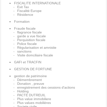
FISCALITE INTERNATIONALE
Exit Tax
Fiscalité Europe
Résidence
Formation
Fraude fiscale
flagrance fiscale
garde a vue fiscale
Perquisition fiscale
Police fiscale
Régularisation et amnistie
sanctions
Visite domciliaire fiscale
GAFI et TRACFIN
GESTION DE FORTUNE
gestion de patrimoine
Démembrement
Donation , preuve
enregistrement des cessions d'actions
Holding
PACTE DUTREUIL
Plus value immobiliere
Plus values mobilières
Societe civile