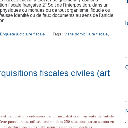
ion fiscale française 2° Soit de l'interposition, dans un
s physiques ou morales ou de tout organisme, fiducie ou
 fausse identité ou de faux documents au sens de l'article
ion
l
Enquete judiciaire fiscale
Tags :
visite domiciliaire fiscale
,
C
quisitions fiscales civiles (art
N
s et perquisitions ordonnées par un magistrat civil en vertu de l'article
ette procedure est utilisée environ dans 250 situations par an surtout en
e lieu de direction ou les établissements stables non déclarés