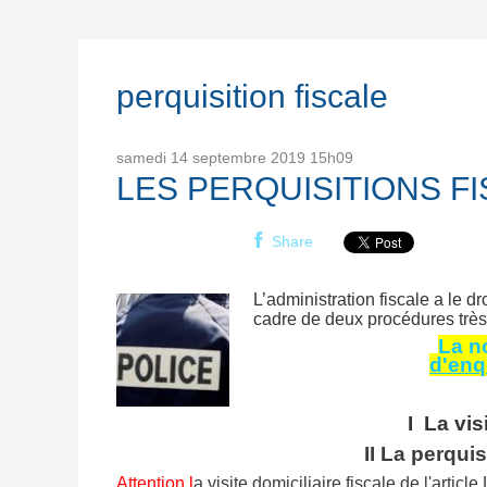
perquisition fiscale
samedi 14
septembre 2019
15h09
LES PERQUISITIONS F
Share
L’administration fiscale a le dr
cadre de deux procédures trè
La n
d'enqu
I La vis
II La perquis
Attention l
a visite domiciliaire fiscale de l'artic