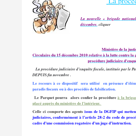
La procéd
La nouvelle « brigade national
décembre.
cliquer
Ministère de la justi
Circulaire du 15 décembre 2010 relative à la lutte contre la 
procédure judiciaire d'enquê
La procédure judiciaire d’enquête fiscale, instituée par le 
DEPUIS fin novembre .
Le recours à ce dispositif
sera utilisé
en présence d’élé
paradis fiscaux ou à des procédés de falsification.
Le Parquet pourra
alors confier la procédure
à la briga
placé auprès du ministère de l’intérieur.
Celle ci comporte des agents
issus de la DGFIP qui mettent
judiciaires, conformément à l’article 28-2 du code de proc
cadre d’une commission rogatoire d’un juge d’instruction.