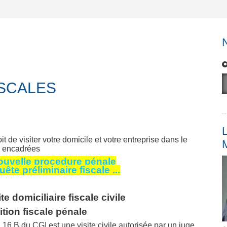
ISCALES
L
oit de visiter votre domicile et votre entreprise dans le
s encadrées
ouvelle procedure pénale
ête préliminaire fiscale ...
ite domiciliaire fiscale civile
ition fiscale pénale
le L16 B du CGI est une visite civile autorisée par un juge