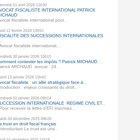
ercredi 01
avril 2026
13h30
VOCAT FISCALISTE INTERNATIONAL PATRICK
ICHAUD
vocat fiscaliste international pour...
eudi 12
février 2026
13h52
ISCALITE DES SUCCESSIONS INTERNATIONALES
..
vocat fiscaliste international,...
endredi 30
janvier 2026
10h15
omment contester les impôts ? Patrick MICHAUD ...
atrick MICHAUD avocat 24...
ardi 13
janvier 2026
15h42
vocat fiscaliste : un allié stratégique face à...
ntroduction : enjeux croissants du droit...
endredi 02
janvier 2026
09h14
UCCESSION INTERNATIONALE REGIME CIVIL ET...
our recevoir la lettre d’EFI inscrivez...
ardi 30
décembre 2025
09h20
e trust en droit fiscal français
ntroduction Le trust est une...
undi 15
décembre 2025
11h16