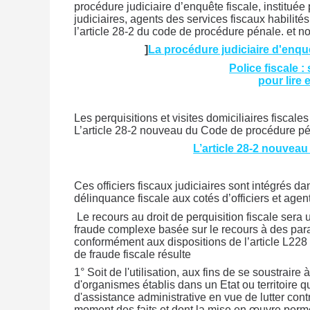
procédure judiciaire d’enquête fiscale, instituée 
judiciaires, agents des services fiscaux habilité
l’article 28-2 du code de procédure pénale. et no
]
La procédure judiciaire d'enquêt
Police fiscale 
pour lire 
Les perquisitions et visites domiciliaires fiscale
L’article 28-2 nouveau du Code de procédure p
L’article 28-2 nouvea
Ces officiers fiscaux judiciaires sont intégrés d
délinquance fiscale aux cotés d’officiers et agent
Le recours au droit de perquisition fiscale sera
fraude complexe basée sur le recours à des parad
conformément aux dispositions de l’article L228
de fraude fiscale résulte
1° Soit de l'utilisation, aux fins de se soustrair
d'organismes établis dans un Etat ou territoire 
d'assistance administrative en vue de lutter cont
moment des faits et dont la mise en œuvre permet