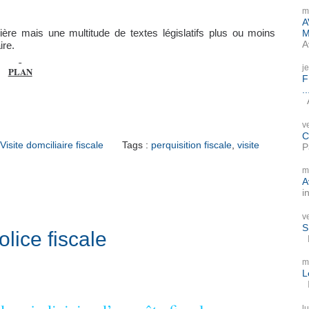
m
A
M
ulière mais une multitude de textes législatifs plus ou moins
A
ire.
j
PLAN
F
..
A
v
C
Visite domciliaire fiscale
Tags :
perquisition fiscale
,
visite
P
m
A
i
v
S
olice fiscale
P
m
L
I
l