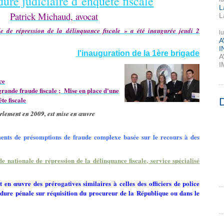
ure judiciaire d’enquête fiscale
L
Patrick Michaud, avocat
L
e de répression de la délinquance fiscale » a été inaugurée jeudi 2
l
A
I
l'inauguration de la 1ère brigade
A
I
ce
grande fraude fiscale ;
Mise en place d'une
te fiscale
Parlement en 2009, est mise en œuvre
ments de présomptions de fraude complexe basée sur le recours à des
de nationale de répression de la délinquance fiscale, service spécialisé
 en œuvre des prérogatives similaires à celles des officiers de police
édure pénale sur réquisition du procureur de la République ou dans le