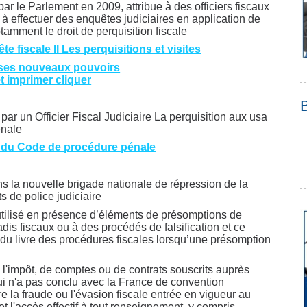
par le Parlement en 2009, attribue à des officiers fiscaux
s à effectuer des enquêtes judiciaires en application de
tamment le droit de perquisition fiscale
e fiscale II Les perquisitions et visites
: ses nouveaux pouvoirs
et imprimer cliquer
s par un Officier Fiscal Judiciaire La perquisition aux usa
énale
u du Code de procédure pénale
ans la nouvelle brigade nationale de répression de la
s de police judiciaire
 utilisé en présence d’éléments de présomptions de
is fiscaux ou à des procédés de falsification et ce
 du livre des procédures fiscales lorsqu’une présomption
e à l'impôt, de comptes ou de contrats souscrits auprès
qui n'a pas conclu avec la France de convention
re la fraude ou l'évasion fiscale entrée en vigueur au
 l'accès effectif à tout renseignement, y compris