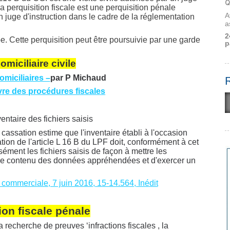
Q
e la perquisition fiscale est une perquisition pénale
A
 juge d'instruction dans le cadre de la réglementation
a
2
pe. Cette perquisition peut être poursuivie par une garde
p
omiciliaire civile
domiciliaires –
par P Michaud
livre des procédures fiscales
ventaire des fichiers saisis
cassation estime que l'inventaire établi à l'occasion
ation de l'article L 16 B du LPF doit, conformément à cet
cisément les fichiers saisis de façon à mettre les
le contenu des données appréhendées et d'exercer un
 commerciale, 7 juin 2016, 15-14.564, Inédit
ion fiscale pénale
a recherche de preuves ‘infractions fiscales , la