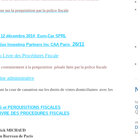
une sur la perquisition par la police fiscale
1 12 décembre 2014 Euro-Car SPRL
26/11
lue Investing Partners Inc CAA Paris
Livre des Procédures Fiscale
s contrairement à la perquisition
pénale faite par la police fiscale
ine administrative
 la cour de cassation sur les droits de vistes domiciliaires avec les
l
Q
S et PERQUISITIONS FISCALES
Q
 LIVRE DES PROCEDURES FISCALES
v
D
rick MICHAUD
L
u Barreau de Paris