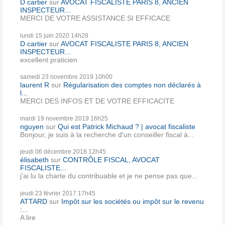
D cartier
sur
AVOCAT FISCALISTE PARIS 8, ANCIEN
INSPECTEUR...
MERCI DE VOTRE ASSISTANCE SI EFFICACE
lundi 15
juin 2020
14h28
D cartier
sur
AVOCAT FISCALISTE PARIS 8, ANCIEN
INSPECTEUR...
excellent praticien
samedi 23
novembre 2019
10h00
laurent R
sur
Régularisation des comptes non déclarés à
l...
MERCI DES INFOS ET DE VOTRE EFFICACITE
mardi 19
novembre 2019
16h25
nguyen
sur
Qui est Patrick Michaud ? | avocat fiscaliste
Bonjour, je suis à la recherche d'un conseiller fiscal à...
jeudi 06
décembre 2018
12h45
élisabeth
sur
CONTRÔLE FISCAL, AVOCAT
FISCALISTE...
j'ai lu la charte du contribuable et je ne pense pas que...
jeudi 23
février 2017
17h45
ATTARD
sur
Impôt sur les sociétés ou impôt sur le revenu
:...
A lire