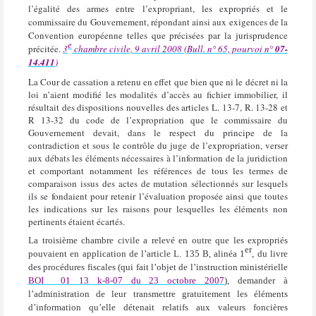
l’égalité des armes entre l’expropriant, les expropriés et le
commissaire du Gouvernement, répondant ainsi aux exigences de la
Convention européenne telles que précisées par la jurisprudence
e
précitée.
3
chambre civile, 9 avril 2008 (Bull. n° 65, pourvoi n
° 07-
14.411
)
La Cour de cassation a retenu en effet que bien que ni le décret ni la
loi n’aient modifié les modalités d’accès au fichier immobilier, il
résultait des dispositions nouvelles des articles L. 13-7, R. 13-28 et
R 13-32 du code de l’expropriation que le commissaire du
Gouvernement devait, dans le respect du principe de la
contradiction et sous le contrôle du juge de l’expropriation, verser
aux débats les éléments nécessaires à l’information de la juridiction
et comportant notamment les références de tous les termes de
comparaison issus des actes de mutation sélectionnés sur lesquels
ils se fondaient pour retenir l’évaluation proposée ainsi que toutes
les indications sur les raisons pour lesquelles les éléments non
pertinents étaient écartés.
La troisième chambre civile a relevé en outre que les expropriés
er
pouvaient en application de l’article L. 135 B, alinéa 1
, du livre
des procédures fiscales (qui fait l’objet de l’instruction ministérielle
BOI
01 13 k-8-07 du 23 octobre 2007
), demander à
l’administration de leur transmettre gratuitement les éléments
d’information qu’elle détenait relatifs aux valeurs foncières