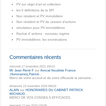
PV sur objet d'art et collection
les 6 définitions de la SPI
Non résident et PV immobilière
Non résident et PV de cession d'actions
simulateur pour PV immobilières
Rachat d' actions : nouveau regime
PV immobilières: les exonérations
Commentaires récents
mercredi 17
novembre 2021
16h10
Mr Jean René F
sur
Avocat fiscaliste France
,Honoraires|,Patrick...
Merci de votre acceuil et de votre efficacité la semaine...
dimanche 15
novembre 2020
08h20
ALAIN
sur
HONORAIRES DU CABINET PATRICK
MICHAUD...
MERCI DE VOS CONSEILS EFFICACES
mercredi 17
juin 2020
15h38