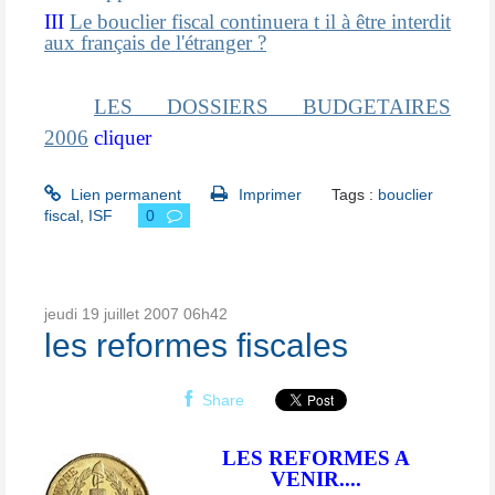
III
Le bouclier fiscal continuera t il à être interdit
aux français de l'étranger ?
suisse
LES DOSSIERS BUDGETAIRES
2006
cliquer
Lien permanent
Imprimer
Tags :
bouclier
fiscal
,
ISF
0
jeudi 19
juillet 2007
06h42
les reformes fiscales
Share
LES REFORMES A
VENIR....