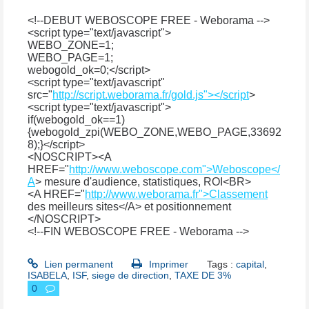
<!--DEBUT WEBOSCOPE FREE - Weborama -->
<script type="text/javascript">
WEBO_ZONE=1;
WEBO_PAGE=1;
webogold_ok=0;</script>
<script type="text/javascript"
src="
http://script.weborama.fr/gold.js"></script
>
<script type="text/javascript">
if(webogold_ok==1)
{webogold_zpi(WEBO_ZONE,WEBO_PAGE,33692
8);}</script>
<NOSCRIPT><A
HREF="
http://www.weboscope.com">Weboscope</
A
> mesure d'audience, statistiques, ROI<BR>
<A HREF="
http://www.weborama.fr">Classement
des meilleurs sites</A> et positionnement
</NOSCRIPT>
<!--FIN WEBOSCOPE FREE - Weborama -->
Lien permanent
Imprimer
Tags :
capital
,
ISABELA
,
ISF
,
siege de direction
,
TAXE DE 3%
0