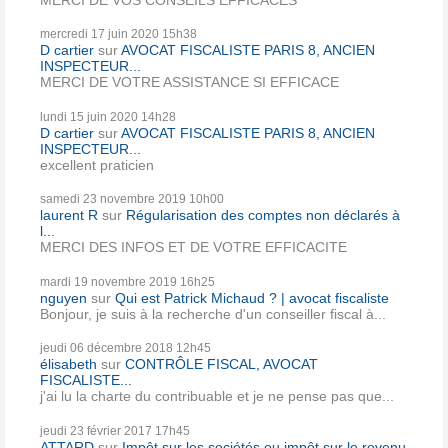
mercredi 17
juin 2020
15h38
D cartier
sur
AVOCAT FISCALISTE PARIS 8, ANCIEN
INSPECTEUR...
MERCI DE VOTRE ASSISTANCE SI EFFICACE
lundi 15
juin 2020
14h28
D cartier
sur
AVOCAT FISCALISTE PARIS 8, ANCIEN
INSPECTEUR...
excellent praticien
samedi 23
novembre 2019
10h00
laurent R
sur
Régularisation des comptes non déclarés à
l...
MERCI DES INFOS ET DE VOTRE EFFICACITE
mardi 19
novembre 2019
16h25
nguyen
sur
Qui est Patrick Michaud ? | avocat fiscaliste
Bonjour, je suis à la recherche d'un conseiller fiscal à...
jeudi 06
décembre 2018
12h45
élisabeth
sur
CONTRÔLE FISCAL, AVOCAT
FISCALISTE...
j'ai lu la charte du contribuable et je ne pense pas que...
jeudi 23
février 2017
17h45
ATTARD
sur
Impôt sur les sociétés ou impôt sur le revenu