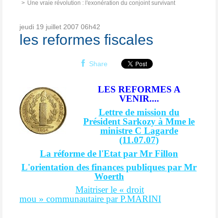
Une vraie révolution : l'exonération du conjoint survivant
jeudi 19
juillet 2007
06h42
les reformes fiscales
Share
LES REFORMES A
VENIR....
Lettre de mission du
Président Sarkozy à Mme le
ministre C Lagarde
(11.07.07)
La réforme de l'Etat par Mr Fillon
L'orientation des finances publiques par Mr
Woerth
Maitriser le « droit
mou » communautaire par P.MARINI