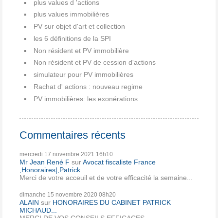
plus values d 'actions
plus values immobilières
PV sur objet d'art et collection
les 6 définitions de la SPI
Non résident et PV immobilière
Non résident et PV de cession d'actions
simulateur pour PV immobilières
Rachat d' actions : nouveau regime
PV immobilières: les exonérations
Commentaires récents
mercredi 17
novembre 2021
16h10
Mr Jean René F
sur
Avocat fiscaliste France
,Honoraires|,Patrick...
Merci de votre acceuil et de votre efficacité la semaine...
dimanche 15
novembre 2020
08h20
ALAIN
sur
HONORAIRES DU CABINET PATRICK
MICHAUD...
MERCI DE VOS CONSEILS EFFICACES