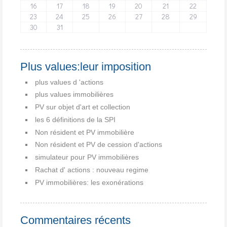
16
17
18
19
20
21
22
23
24
25
26
27
28
29
30
31
Plus values:leur imposition
plus values d 'actions
plus values immobilières
PV sur objet d'art et collection
les 6 définitions de la SPI
Non résident et PV immobilière
Non résident et PV de cession d'actions
simulateur pour PV immobilières
Rachat d' actions : nouveau regime
PV immobilières: les exonérations
Commentaires récents