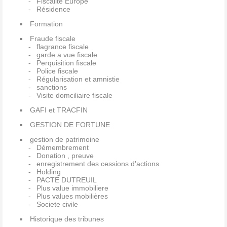
Fiscalité Europe
Résidence
Formation
Fraude fiscale
flagrance fiscale
garde a vue fiscale
Perquisition fiscale
Police fiscale
Régularisation et amnistie
sanctions
Visite domciliaire fiscale
GAFI et TRACFIN
GESTION DE FORTUNE
gestion de patrimoine
Démembrement
Donation , preuve
enregistrement des cessions d'actions
Holding
PACTE DUTREUIL
Plus value immobiliere
Plus values mobilières
Societe civile
Historique des tribunes