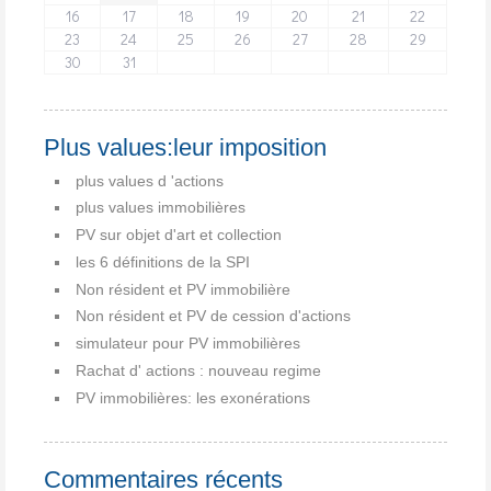
16
17
18
19
20
21
22
23
24
25
26
27
28
29
30
31
Plus values:leur imposition
plus values d 'actions
plus values immobilières
PV sur objet d'art et collection
les 6 définitions de la SPI
Non résident et PV immobilière
Non résident et PV de cession d'actions
simulateur pour PV immobilières
Rachat d' actions : nouveau regime
PV immobilières: les exonérations
Commentaires récents