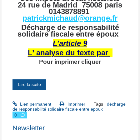
24 rue de
Madrid
75008 paris
0143878891
patrickmichaud@orange.fr
Décharge de responsabilité
solidaire fiscale entre
époux
L’article 9
L’ analyse du texte par
Pour imprimer cliquer
Lire la suite
Lien permanent
Imprimer
Tags :
décharge
de responsabilité solidaire fiscale entre epoux
0
Newsletter