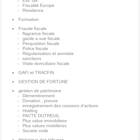
Exit Tax
Fiscalité Europe
Résidence
Formation
Fraude fiscale
flagrance fiscale
garde a vue fiscale
Perquisition fiscale
Police fiscale
Régularisation et amnistie
sanctions
Visite domciliaire fiscale
GAFI et TRACFIN
GESTION DE FORTUNE
gestion de patrimoine
Démembrement
Donation , preuve
enregistrement des cessions d'actions
Holding
PACTE DUTREUIL
Plus value immobiliere
Plus values mobilières
Societe civile
Historique des tribunes