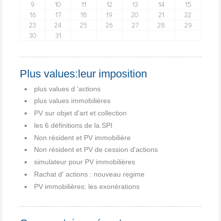
9
10
11
12
13
14
15
16
17
18
19
20
21
22
23
24
25
26
27
28
29
30
31
Plus values:leur imposition
plus values d 'actions
plus values immobilières
PV sur objet d'art et collection
les 6 définitions de la SPI
Non résident et PV immobilière
Non résident et PV de cession d'actions
simulateur pour PV immobilières
Rachat d' actions : nouveau regime
PV immobilières: les exonérations