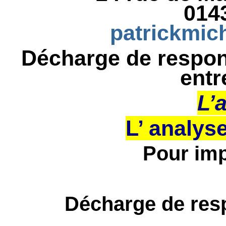
014
patrickmic
Décharge de respons
ent
L’a
L’ analys
Pour imp
Décharge de resp