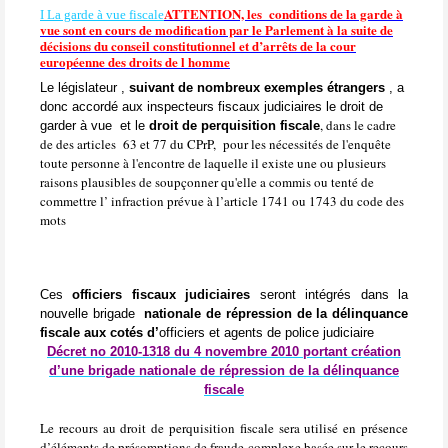
ATTENTION, les
conditions de la garde à
I La garde à vue fiscale
vue sont en cours de modification par le Parlement à la suite de
décisions du conseil constitutionnel et d’arrêts de la cour
européenne des droits de l homme
Le législateur ,
suivant de nombreux exemples étrangers
, a
donc accordé aux inspecteurs fiscaux judiciaires le droit de
, dans le cadre
garder à vue
et le
droit de perquisition fiscale
de des articles
63 et 77 du CPrP,
pour les nécessités de l'enquête
toute personne à l'encontre de laquelle il existe une ou plusieurs
raisons plausibles de soupçonner qu'elle a commis ou tenté de
commettre l’ infraction prévue à l’article 1741 ou 1743 du code des
mots
Ces
officiers fiscaux judiciaires
seront intégrés dans la
nouvelle brigade
nationale de répression de la délinquance
fiscale aux cotés d’
officiers et agents de police judiciaire
Décret no 2010-1318 du 4 novembre 2010 portant création
d’une brigade nationale de répression de la délinquance
fiscale
Le recours au droit de perquisition fiscale sera utilisé en présence
d’éléments de présomptions de fraude complexe basée sur le recours