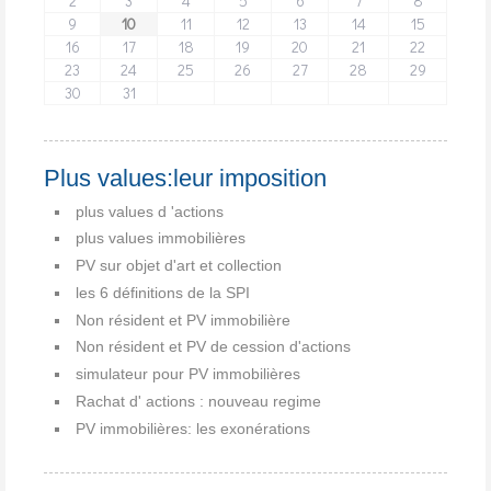
2
3
4
5
6
7
8
9
10
11
12
13
14
15
16
17
18
19
20
21
22
23
24
25
26
27
28
29
30
31
Plus values:leur imposition
plus values d 'actions
plus values immobilières
PV sur objet d'art et collection
les 6 définitions de la SPI
Non résident et PV immobilière
Non résident et PV de cession d'actions
simulateur pour PV immobilières
Rachat d' actions : nouveau regime
PV immobilières: les exonérations