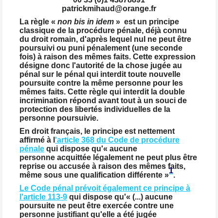
patrickmihaud@orange.fr
La règle «
non bis in idem
» est un principe
classique de la procédure pénale, déjà connu
du droit romain, d'après lequel nul ne peut être
poursuivi ou puni pénalement (une seconde
fois) à raison des mêmes faits. Cette expression
désigne donc l'autorité de la chose jugée au
pénal sur le pénal qui interdit toute nouvelle
poursuite contre la même personne pour les
mêmes faits. Cette règle qui interdit la double
incrimination répond avant tout à un souci de
protection des libertés individuelles de la
personne poursuivie.
En droit français, le principe est nettement
affirmé à l
'article 368 du Code de procédure
pénale
qui dispose qu'« aucune
personne acquittée légalement ne peut plus être
reprise ou accusée à raison des mêmes faits,
1
même sous une qualification différente »
.
Le Code pénal prévoit également ce principe à
l'article 113-9
qui dispose qu'« (...) aucune
poursuite ne peut être exercée contre une
personne justifiant qu'elle a été jugée