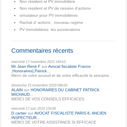
Non résident et PV immobilière
Non résident et PV de cession d'actions
simulateur pour PV immobilières
Rachat d' actions : nouveau regime
PV immobilières: les exonérations
Commentaires récents
mercredi 17
novembre 2021
16h10
Mr Jean René F
sur
Avocat fiscaliste France
,Honoraires|,Patrick...
Merci de votre acceuil et de votre efficacité la semaine...
dimanche 15
novembre 2020
08h20
ALAIN
sur
HONORAIRES DU CABINET PATRICK
MICHAUD...
MERCI DE VOS CONSEILS EFFICACES
mercredi 17
juin 2020
15h38
D cartier
sur
AVOCAT FISCALISTE PARIS 8, ANCIEN
INSPECTEUR...
MERCI DE VOTRE ASSISTANCE SI EFFICACE