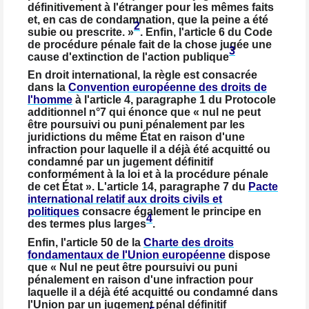
définitivement à l'étranger pour les mêmes faits
et, en cas de condamnation, que la peine a été
2
subie ou prescrite. »
. Enfin, l'article 6 du Code
de procédure pénale fait de la chose jugée une
3
cause d'extinction de l'action publique
En droit international, la règle est consacrée
dans la
Convention européenne des droits de
l'homme
à l'article 4, paragraphe 1 du Protocole
additionnel n°7 qui énonce que « nul ne peut
être poursuivi ou puni pénalement par les
juridictions du même État en raison d'une
infraction pour laquelle il a déjà été acquitté ou
condamné par un jugement définitif
conformément à la loi et à la procédure pénale
de cet État ». L'article 14, paragraphe 7 du
Pacte
international relatif aux droits civils et
politiques
consacre également le principe en
4
des termes plus larges
.
Enfin, l'article 50 de la
Charte des droits
fondamentaux de l'Union européenne
dispose
que « Nul ne peut être poursuivi ou puni
pénalement en raison d'une infraction pour
laquelle il a déjà été acquitté ou condamné dans
l'Union par un jugement pénal définitif