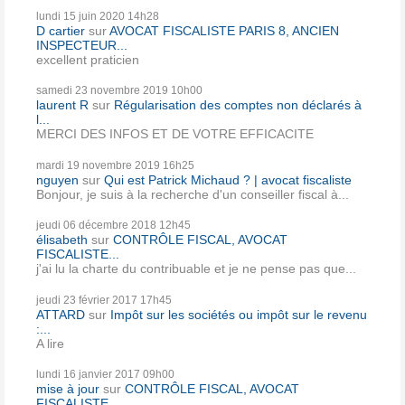
lundi 15
juin 2020
14h28
D cartier
sur
AVOCAT FISCALISTE PARIS 8, ANCIEN
INSPECTEUR...
excellent praticien
samedi 23
novembre 2019
10h00
laurent R
sur
Régularisation des comptes non déclarés à
l...
MERCI DES INFOS ET DE VOTRE EFFICACITE
mardi 19
novembre 2019
16h25
nguyen
sur
Qui est Patrick Michaud ? | avocat fiscaliste
Bonjour, je suis à la recherche d'un conseiller fiscal à...
jeudi 06
décembre 2018
12h45
élisabeth
sur
CONTRÔLE FISCAL, AVOCAT
FISCALISTE...
j'ai lu la charte du contribuable et je ne pense pas que...
jeudi 23
février 2017
17h45
ATTARD
sur
Impôt sur les sociétés ou impôt sur le revenu
:...
A lire
lundi 16
janvier 2017
09h00
mise à jour
sur
CONTRÔLE FISCAL, AVOCAT
FISCALISTE...