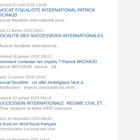
ercredi 01
avril 2026
13h30
VOCAT FISCALISTE INTERNATIONAL PATRICK
ICHAUD
vocat fiscaliste international pour...
eudi 12
février 2026
13h52
ISCALITE DES SUCCESSIONS INTERNATIONALES
..
vocat fiscaliste international,...
endredi 30
janvier 2026
10h15
omment contester les impôts ? Patrick MICHAUD ...
atrick MICHAUD avocat 24...
ardi 13
janvier 2026
15h42
vocat fiscaliste : un allié stratégique face à...
ntroduction : enjeux croissants du droit...
endredi 02
janvier 2026
09h14
UCCESSION INTERNATIONALE REGIME CIVIL ET...
our recevoir la lettre d’EFI inscrivez...
ardi 30
décembre 2025
09h20
e trust en droit fiscal français
ntroduction Le trust est une...
undi 15
décembre 2025
11h16