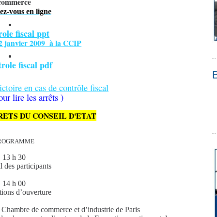
commerce
ez-vous en ligne
role fiscal ppt
2 janvier 2009 à la CCIP
role fiscal pdf
ctoire en cas de contrôle fiscal
ur lire les arrêts )
RETS DU CONSEIL D'ETAT
ROGRAMME
13 h 30
 des participants
14 h 00
tions d’ouverture
ambre de commerce et d’industrie de Paris