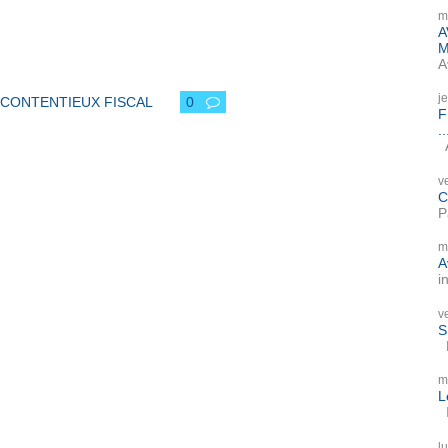
m
A
M
A
j
CONTENTIEUX FISCAL
0
F
..
A
v
C
P
m
A
i
v
S
P
m
L
I
l