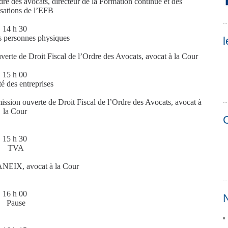
des avocats, directeur de la Formation continue et des
isations de l’EFB
14 h 30
es personnes physiques
l
te de Droit Fiscal de l’Ordre des Avocats, avocat à la Cour
15 h 00
té des entreprises
on ouverte de Droit Fiscal de l’Ordre des Avocats, avocat à
la Cour
C
15 h 30
TVA
NEIX, avocat à la Cour
16 h 00
N
Pause