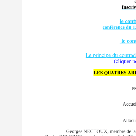
Inscriv
le cont
conférence du 1
le cont
Le principe du contradi
(cliquer po
LES QUATRES AR
P
Accueil
Allocu
Georges NECTOUX, membre de la Ch