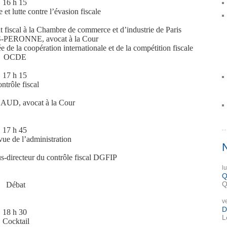
16 h 15
e et lutte contre l’évasion fiscale
iscal à la Chambre de commerce et d’industrie de Paris
PERONNE, avocat à la Cour
e la coopération internationale et de la compétition fiscale
OCDE
17 h 15
ntrôle fiscal
AUD, avocat à la Cour
17 h 45
vue de l’administration
directeur du contrôle fiscal DGFIP
l
Q
Q
Débat
v
D
18 h 30
L
Cocktail