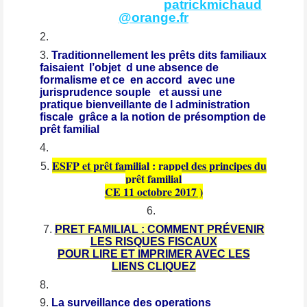
patrickmichaud
@orange.fr
Traditionnellement les prêts dits familiaux
faisaient l’objet d une absence de
formalisme et ce en accord avec une
jurisprudence souple et aussi une
pratique bienveillante de l administration
fiscale grâce a la notion de présomption de
prêt familial
ESFP et prêt familial : rappel des principes du
prêt familial
CE 11 octobre 2017 )
PRET FAMILIAL : COMMENT PRÉVENIR
LES RISQUES FISCAUX
POUR LIRE ET IMPRIMER AVEC LES
LIENS CLIQUEZ
La surveillance des operations