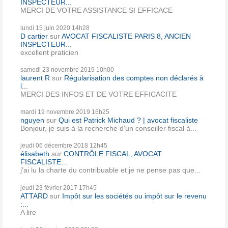
INSPECTEUR...
MERCI DE VOTRE ASSISTANCE SI EFFICACE
lundi 15
juin 2020
14h28
D cartier
sur
AVOCAT FISCALISTE PARIS 8, ANCIEN
INSPECTEUR...
excellent praticien
samedi 23
novembre 2019
10h00
laurent R
sur
Régularisation des comptes non déclarés à
l...
MERCI DES INFOS ET DE VOTRE EFFICACITE
mardi 19
novembre 2019
16h25
nguyen
sur
Qui est Patrick Michaud ? | avocat fiscaliste
Bonjour, je suis à la recherche d'un conseiller fiscal à...
jeudi 06
décembre 2018
12h45
élisabeth
sur
CONTRÔLE FISCAL, AVOCAT
FISCALISTE...
j'ai lu la charte du contribuable et je ne pense pas que...
jeudi 23
février 2017
17h45
ATTARD
sur
Impôt sur les sociétés ou impôt sur le revenu
:...
A lire