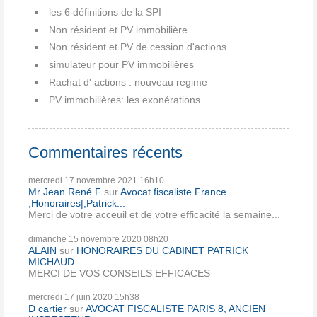
les 6 définitions de la SPI
Non résident et PV immobilière
Non résident et PV de cession d'actions
simulateur pour PV immobilières
Rachat d' actions : nouveau regime
PV immobilières: les exonérations
Commentaires récents
mercredi 17
novembre 2021
16h10
Mr Jean René F
sur
Avocat fiscaliste France
,Honoraires|,Patrick...
Merci de votre acceuil et de votre efficacité la semaine...
dimanche 15
novembre 2020
08h20
ALAIN
sur
HONORAIRES DU CABINET PATRICK
MICHAUD...
MERCI DE VOS CONSEILS EFFICACES
mercredi 17
juin 2020
15h38
D cartier
sur
AVOCAT FISCALISTE PARIS 8, ANCIEN