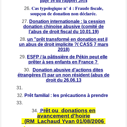
page 16 du rapport 2014
Cas typologique n° 4
: Fraude fiscale,
soupçon de donation non déclarée.
Donation internationale : la cession
donation chinoise abusive (comité de
l’abus de droit fiscal du 10.01.19)
un "prêt transformé en donation est il
un abus de droit implicite ?( CASS 7 mars
2018)
ESFP / la pâtissière de Pékin peut elle
prêter à ses enfants en France ?
Donation abusive d'actions dites
étrangères (!) par un non résident (abus de
droit du 26.06.13
Prêt familial : les précautions à prendre
rêt ou donations en
P
avancement d'hoirie
(RM Lachaud Yvan 01/08/2006