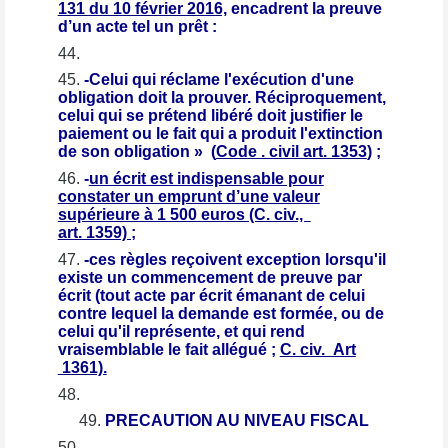
131 du 10 février 2016,
encadrent la preuve
d’un acte tel un prêt :
-Celui qui réclame l'exécution d'une
obligation doit la prouver. Réciproquement,
celui qui se prétend libéré doit justifier le
paiement ou le fait qui a produit l'extinction
de son obligation » (
Code . civil art. 1353
) ;
-
un écrit est indispensable pour
constater un emprunt d’une valeur
supérieure à 1 500 euros (C. civ.,
art. 1359) ;
-ces règles reçoivent exception lorsqu'il
existe un commencement de preuve par
écrit (tout acte par écrit émanant de celui
contre lequel la demande est formée, ou de
celui qu'il représente, et qui rend
vraisemblable le fait allégué ;
C. civ. Art
1361).
PRECAUTION AU NIVEAU FISCAL