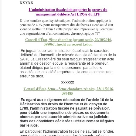
XXXXX
L'administration fiscale doit apporter la preuve du
manquement délibéré Art L195A du LPF
D’une manière quasi systématiques, l’administration applique la
pénalité de 40% pour manquement dits délibérés.Le conseil d état
vient de mettre un frein à cette propension répressive qui entraine
une augmentation d’un contentieux chronophagique ???
Conseil d'État, 9ème chambre jugeant seule, 20/10/2016,
388067, Inédit au recueil Lebo
n
En jugeant que l'administration établissait le caractère
délibéré de l'inexactitude relevée dans la déclaration de la
SARL La Cressonière du seul fait qu'il s'agissait d'un acte
anormal de gestion et que la requérante et le preneur
étaient dirigés par la même personne, par ailleurs
associée de la société requérante, la cour a commis une
erreur de droit.
xxxxxx
Conseil d'État, 8ème - 3ème chambres réunies, 23/11/2016,
387485
Eu égard aux exigences découlant de l'article 16 de la
Déclaration des droits de l'homme et du citoyen de
1789, l'administration fiscale ne saurait se prévaloir,
pour établir une imposition, de pièces ou documents
obtenus par une autorité administrative ou judiciaire
dans des conditions déclarées ultérieurement illégales
par le juge.
En particulier, l'administration fiscale ne saurait se fonder,
pour établir une imposition, sur des éléments qu'elle a