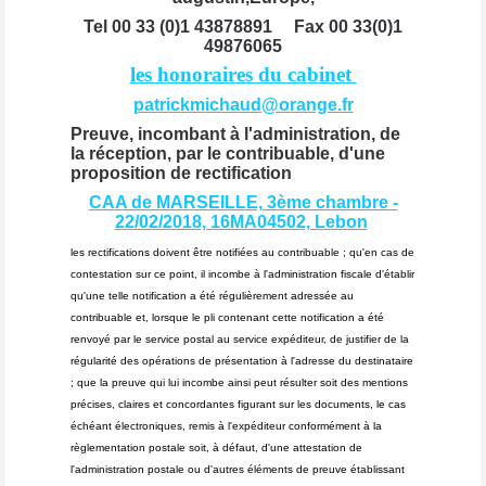
Tel 00 33 (0)1 43878891
Fax 00 33(0)1
49876065
les honoraires du cabinet
patrickmichaud@orange.fr
Preuve, incombant à l'administration, de
la réception, par le contribuable, d'une
proposition de rectification
CAA de MARSEILLE, 3ème chambre -
22/02/2018, 16MA04502, Lebon
les rectifications doivent être notifiées au contribuable ; qu'en cas de
contestation sur ce point, il incombe à l'administration fiscale d'établir
qu'une telle notification a été régulièrement adressée au
contribuable et, lorsque le pli contenant cette notification a été
renvoyé par le service postal au service expéditeur, de justifier de la
régularité des opérations de présentation à l'adresse du destinataire
; que la preuve qui lui incombe ainsi peut résulter soit des mentions
précises, claires et concordantes figurant sur les documents, le cas
échéant électroniques, remis à l'expéditeur conformément à la
règlementation postale soit, à défaut, d'une attestation de
l'administration postale ou d'autres éléments de preuve établissant