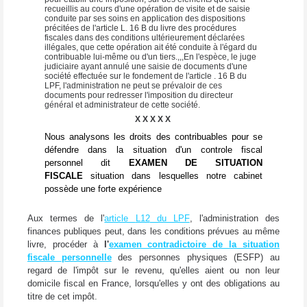
recueillis au cours d'une opération de visite et de saisie
conduite par ses soins en application des dispositions
précitées de l'article L. 16 B du livre des procédures
fiscales dans des conditions ultérieurement déclarées
illégales, que cette opération ait été conduite à l'égard du
contribuable lui-même ou d'un tiers.,,,En l'espèce, le juge
judiciaire ayant annulé une saisie de documents d'une
société effectuée sur le fondement de l'article . 16 B du
LPF, l'administration ne peut se prévaloir de ces
documents pour redresser l'imposition du directeur
général et administrateur de cette société.
X X X X X
Nous analysons les droits des contribuables pour se
défendre dans la situation d'un controle fiscal
personnel dit
EXAMEN DE SITUATION
FISCALE
situation dans lesquelles notre cabinet
possède une forte expérience
Aux termes de l'
article
L12
du LPF
, l'administration des
finances publiques peut, dans les conditions prévues au même
livre, procéder à
l'
examen contradictoire de la situation
fiscale
personnelle
des personnes physiques (ESFP) au
regard de l'impôt sur le revenu, qu'elles aient ou non leur
domicile fiscal en France, lorsqu'elles y ont des obligations au
titre de cet impôt.