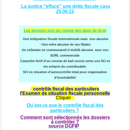
La justice "efface" une dette fiscale cass
25.06.15
Les derniers avis du comite des abus de droit
Une intégration fiscale internationale mais non abusive
- Une mère abusive de ses filiales
Un châtelain en communauté d intérêt abusive avec son
EURL commerciale
Caractère fictif d'un contrat de bail conclu entre une SCI et
les enfants du contribuable.
SCI en situation d'autocontrôle total pour organisation
d’insolvabilité
contrôle fiscal des particuliers
l'
Examen de situation fiscale personnelle
Cliquer
Qu’est-ce que le contrôle fiscal des
particuliers ?
Comment sont sélectionnés les dossiers
à contrôler ?
source DGFIP