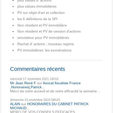
plus values d 'actions
plus values immobilières
PV sur objet d'art et collection
les 6 définitions de la SPI
Non résident et PV immobilière
Non résident et PV de cession d'actions
simulateur pour PV immobilières
Rachat d' actions : nouveau regime
PV immobilières: les exonérations
Commentaires récents
mercredi 17
novembre 2021
16h10
Mr Jean René F
sur
Avocat fiscaliste France
,Honoraires|,Patrick...
Merci de votre acceuil et de votre efficacité la semaine...
dimanche 15
novembre 2020
08h20
ALAIN
sur
HONORAIRES DU CABINET PATRICK
MICHAUD...
MERCI DE VOS CONSEILS EFFICACES