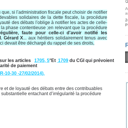
Q
A
que, si l'administration fiscale peut choisir de notifier
a
vables solidaires de la dette fiscale, la procédure
2
oyauté des débats l'oblige à notifier les actes de celle-
p
 la phase contentieuse ;en relevant que la procédure
rrégulière, faute pour celle-ci d'avoir notifié les
. Gérard X
... aux héritiers solidairement tenus avec
-ci devait être déchargé du rappel de ses droits,
sur les articles
1705, 5
°Et
1709
du CGI qui prévoient
darité de paiement
-10-30 -27/02/2014).
e et de loyauté des débats entre des contribuables
ubstantielle entachant d’irrégularité la procédure