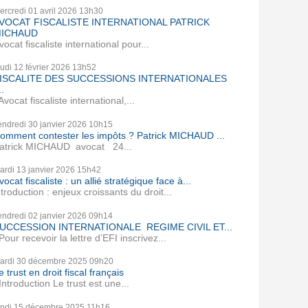
ercredi 01
avril 2026
13h30
VOCAT FISCALISTE INTERNATIONAL PATRICK
ICHAUD
vocat fiscaliste international pour...
eudi 12
février 2026
13h52
ISCALITE DES SUCCESSIONS INTERNATIONALES
..
vocat fiscaliste international,...
endredi 30
janvier 2026
10h15
omment contester les impôts ? Patrick MICHAUD ...
atrick MICHAUD avocat 24...
ardi 13
janvier 2026
15h42
vocat fiscaliste : un allié stratégique face à...
ntroduction : enjeux croissants du droit...
endredi 02
janvier 2026
09h14
UCCESSION INTERNATIONALE REGIME CIVIL ET...
our recevoir la lettre d’EFI inscrivez...
ardi 30
décembre 2025
09h20
e trust en droit fiscal français
ntroduction Le trust est une...
undi 15
décembre 2025
11h16