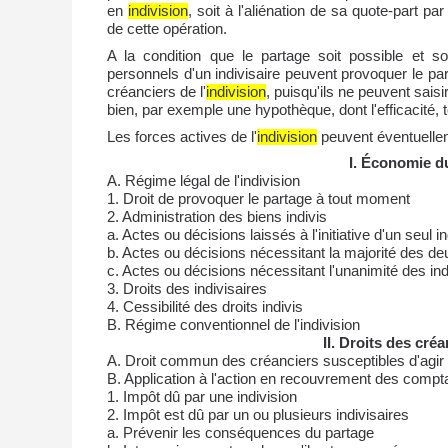
en
indivision
, soit à l'aliénation de sa quote-part par
de cette opération.
A la condition que le partage soit possible et s
personnels d'un indivisaire peuvent provoquer le par
créanciers de l'
indivision
, puisqu'ils ne peuvent saisi
bien, par exemple une hypothèque, dont l'efficacité, t
Les forces actives de l'
indivision
peuvent éventuellem
I. Économie du
A. Régime légal de l'indivision
1. Droit de provoquer le partage à tout moment
2. Administration des biens indivis
a. Actes ou décisions laissés à l'initiative d'un seul in
b. Actes ou décisions nécessitant la majorité des deu
c. Actes ou décisions nécessitant l'unanimité des ind
3. Droits des indivisaires
4. Cessibilité des droits indivis
B. Régime conventionnel de l'indivision
II. Droits des créa
A. Droit commun des créanciers susceptibles d'agir s
B. Application à l'action en recouvrement des comp
1. Impôt dû par une indivision
2. Impôt est dû par un ou plusieurs indivisaires
a. Prévenir les conséquences du partage