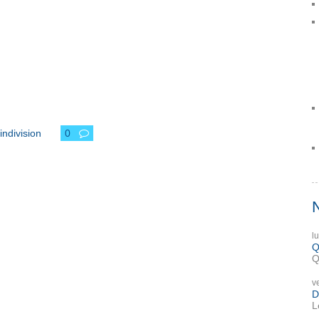
indivision
0
l
Q
Q
v
D
L