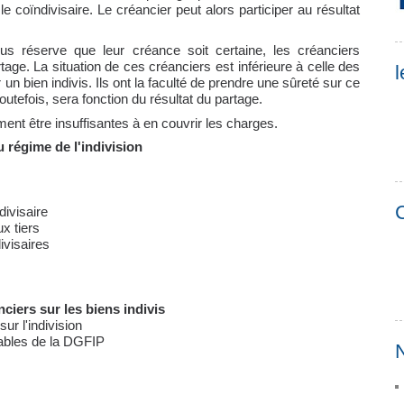
 le coïndivisaire. Le créancier peut alors participer au résultat
ous réserve que leur créance soit certaine, les créanciers
tage. La situation de ces créanciers est inférieure à celle des
l
r un bien indivis. Ils ont la faculté de prendre une sûreté sur ce
outefois, sera fonction du résultat du partage.
ent être insuffisantes à en couvrir les charges.
 régime de l'indivision
C
divisaire
x tiers
ivisaires
nciers sur les biens indivis
ur l'indivision
tables de la DGFIP
N