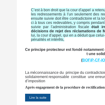
C’est à bon droit que la cour d'appel a retenu 
les redressements à l'un seulement des rede
ensuite suivie doit être contradictoire et la l
ci à tous ces redevables, y compris pendant
suivie par l'administration fiscale
était i
décisions de rejet
des réclamations de M
lui, la cour d'appel, qui en a déduit que celui
pénalités et intérêts,
Ce principe protecteur est fondé notamment 
t une soli
(
BOFiP-CF-IOR
La méconnaissance du principe du contradictoir
solidairement responsable constitue une erreur s
d’imposition
Après engagement de la procédure de rectification
Lire la suite