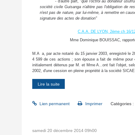
- d'autre part, "
que l'octroi au donateur usufr
société civile Guisanga n'altére pas l'obligation de rest
n'est pas de nature, par lui-même, à remettre en caus
signature des actes de donation"
C.A.A. DE LYON, 2ème ch 16/12/
Mme Dominique BOUISSAC, rapport
M.A a, par acte notarié du 15 janvier 2003, enregistré le 28
4 599 de ces actions ; son épouse a fait de même pour 4
initialement détenus par M. et Mme A...ont fait l'objet, se
2002, d'une cession en pleine propriété à la société SICA
Lire la suite
Lien permanent
Imprimer
Catégories :
samedi 20
décembre 2014
09h00