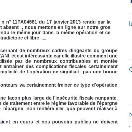
at n n° 11PA04681 du 17 janvier 2013 rendu par la
l
nt absent , nous mettons en ligne sur notre gros
ndu le même jour dans la même opération et ce
dictoire et libre .....
cernant de nombreux cadres dirigeants du groupe
ZANI et est intéressante car elle illustre comment une
ilisée par de nombreux contribuables et montée
t entraîner des complications fiscales certainement
C
implicité de l’opération ne signifiait pas une bonne
 monteurs va certainement freiner ce type d’opération
ne façon plus large de l’insécurité fiscale rampante,
 de traitement entre le régime favorable de l’épargne
 l’épargne -non rentière elle- que peuvent réaliser à
N
eraient en cours et nos pouvoirs publics ne doivent