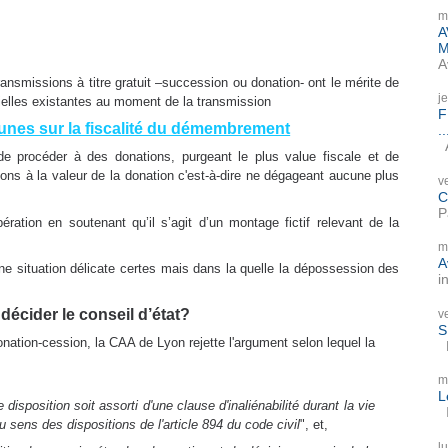
m
A
M
A
nsmissions à titre gratuit –succession ou donation- ont le mérite de
j
tielles existantes au moment de la transmission
F
bunes sur la fiscalité du démembrement
..
A
de procéder à des donations, purgeant le plus value fiscale et de
ons à la valeur de la donation c'est-à-dire ne dégageant aucune plus
v
C
P
ération en soutenant qu’il s’agit d’un montage fictif relevant de la
m
A
e situation délicate certes mais dans la quelle la dépossession des
i
décider le conseil
d’état?
v
S
nation-cession, la CAA de Lyon rejette l'argument selon lequel la
P
m
L
disposition soit assorti d'une clause d'inaliénabilité durant la vie
I
 sens des dispositions de l'article 894 du code civil
", et,
l