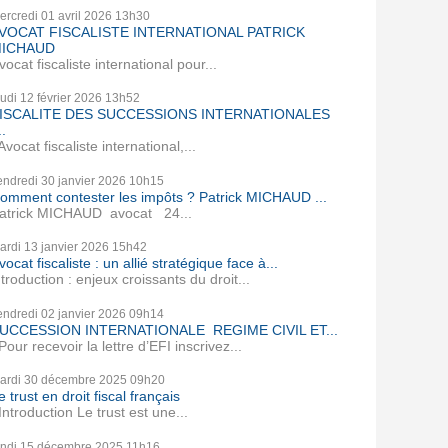
ercredi 01
avril 2026
13h30
VOCAT FISCALISTE INTERNATIONAL PATRICK
ICHAUD
vocat fiscaliste international pour...
eudi 12
février 2026
13h52
ISCALITE DES SUCCESSIONS INTERNATIONALES
..
vocat fiscaliste international,...
endredi 30
janvier 2026
10h15
omment contester les impôts ? Patrick MICHAUD ...
atrick MICHAUD avocat 24...
ardi 13
janvier 2026
15h42
vocat fiscaliste : un allié stratégique face à...
ntroduction : enjeux croissants du droit...
endredi 02
janvier 2026
09h14
UCCESSION INTERNATIONALE REGIME CIVIL ET...
our recevoir la lettre d’EFI inscrivez...
ardi 30
décembre 2025
09h20
e trust en droit fiscal français
ntroduction Le trust est une...
undi 15
décembre 2025
11h16