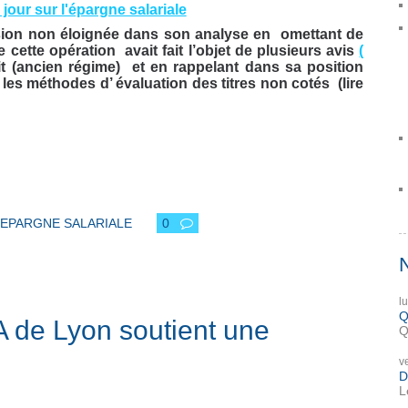
à jour sur l'épargne salariale
ssion non éloignée dans son analyse en omettant de
 cette opération avait fait l’objet de plusieurs avis
(
t (ancien régime) et en rappelant dans sa position
les méthodes d’ évaluation des titres non cotés (lire
EPARGNE SALARIALE
0
l
Q
A de Lyon soutient une
Q
v
D
L