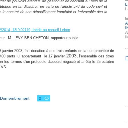
uitier de pouvoirs étendus de gestion et de décision au sein de la
L
itution en fin d'usufruit en vertu de l'article 578 du code civil et
L
e le constat de son dépouillement immédiat et irrévocable dès la
l
A
I
2014, 13LY02119, Inédit au recueil Lebon
A
I
eur M. LEVY BEN CHETON, rapporteur public
 janvier 2003, fait donation à ses trois enfants de la nue-propriété de
2003, l
00 parts lui appartenant le 17 janvier
'ensemble des titres
lon les termes d'un protocole d'accord négocié et arrêté le 25 octobre
E VS
Démembrement
0