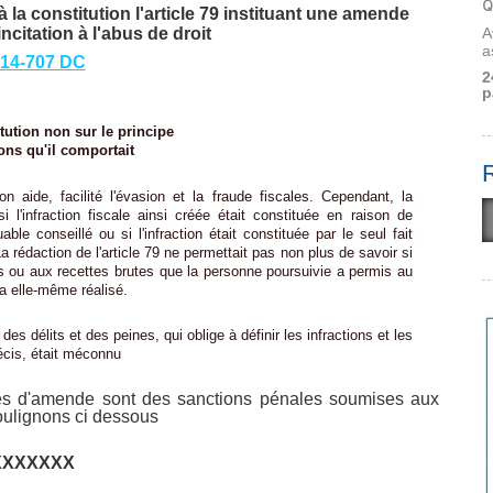
Q
à la constitution l'article 79 instituant une amende
incitation à l'abus de droit
A
a
2014-707 DC
2
p
tion non sur le principe
qu'il comportait
n aide, facilité l'évasion et la fraude fiscales. Cependant, la
 l'infraction fiscale ainsi créée était constituée en raison de
ble conseillé ou si l'infraction était constituée par le seul fait
a rédaction de l'article 79 ne permettait pas non plus de savoir si
res ou aux recettes brutes que la personne poursuivie a permis au
 a elle-même réalisé.
es délits et des peines, qui oblige à définir les infractions et les
écis, était méconnu
pes d'amende sont des sanctions pénales soumises aux
oulignons ci dessous
XXXXXXX