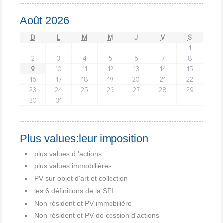
Août 2026
D
L
M
M
J
V
S
1
2
3
4
5
6
7
8
9
10
11
12
13
14
15
16
17
18
19
20
21
22
23
24
25
26
27
28
29
30
31
Plus values:leur imposition
plus values d 'actions
plus values immobilières
PV sur objet d'art et collection
les 6 définitions de la SPI
Non résident et PV immobilière
Non résident et PV de cession d'actions