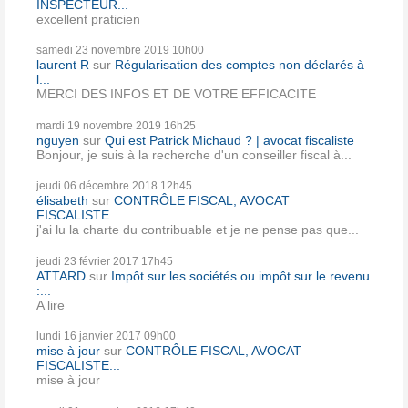
INSPECTEUR...
excellent praticien
samedi 23
novembre 2019
10h00
laurent R
sur
Régularisation des comptes non déclarés à
l...
MERCI DES INFOS ET DE VOTRE EFFICACITE
mardi 19
novembre 2019
16h25
nguyen
sur
Qui est Patrick Michaud ? | avocat fiscaliste
Bonjour, je suis à la recherche d'un conseiller fiscal à...
jeudi 06
décembre 2018
12h45
élisabeth
sur
CONTRÔLE FISCAL, AVOCAT
FISCALISTE...
j'ai lu la charte du contribuable et je ne pense pas que...
jeudi 23
février 2017
17h45
ATTARD
sur
Impôt sur les sociétés ou impôt sur le revenu
:...
A lire
lundi 16
janvier 2017
09h00
mise à jour
sur
CONTRÔLE FISCAL, AVOCAT
FISCALISTE...
mise à jour