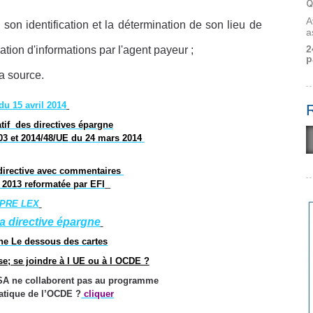
Q
A
ue son identification et la détermination de son lieu de
a
2
ation d'informations par l'agent payeur ;
p
a source.
u 15 avril 2014
tif
des directives épargne
03 et 2014/48/UE du 24 mars 2014
directive avec commentaires
2013 reformatée par EFI
PRE LEX
la directive épargne
gne Le dessous des cartes
se; se joindre à l UE ou à l OCDE ?
USA ne collaborent pas au programme
atique de l’OCDE ?
cliquer