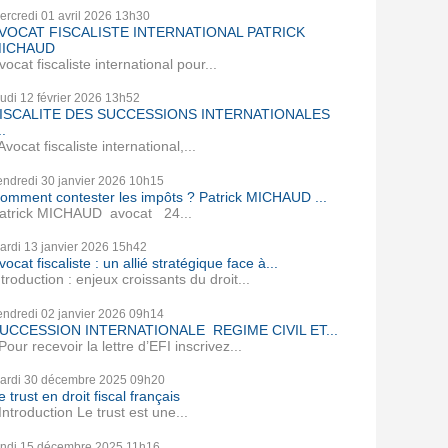
ercredi 01
avril 2026
13h30
VOCAT FISCALISTE INTERNATIONAL PATRICK
ICHAUD
vocat fiscaliste international pour...
eudi 12
février 2026
13h52
ISCALITE DES SUCCESSIONS INTERNATIONALES
..
vocat fiscaliste international,...
endredi 30
janvier 2026
10h15
omment contester les impôts ? Patrick MICHAUD ...
atrick MICHAUD avocat 24...
ardi 13
janvier 2026
15h42
vocat fiscaliste : un allié stratégique face à...
ntroduction : enjeux croissants du droit...
endredi 02
janvier 2026
09h14
UCCESSION INTERNATIONALE REGIME CIVIL ET...
our recevoir la lettre d’EFI inscrivez...
ardi 30
décembre 2025
09h20
e trust en droit fiscal français
ntroduction Le trust est une...
undi 15
décembre 2025
11h16