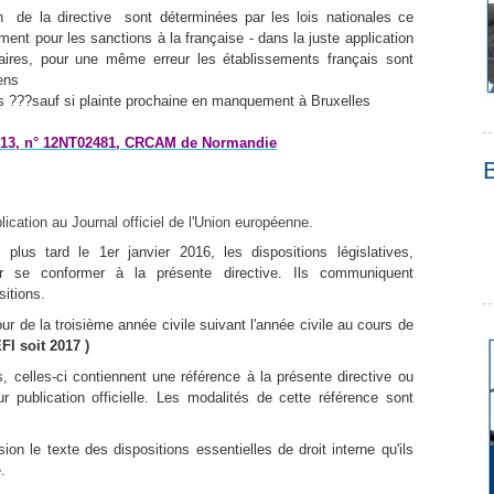
on
de la directive
sont déterminées par les lois nationales ce
ent pour les sanctions à la française - dans la juste application
caires, pour une même erreur les établissements français sont
ens
 ???sauf si plainte prochaine en manquement à Bruxelles
2013, n° 12NT02481, CRCAM de Normandie
blication au
Journal officiel de l'Union européenne
.
us tard le 1er janvier 2016, les dispositions législatives,
ur se conformer à la présente directive. Ils communiquent
itions.
ur de la troisième année civile suivant l'année civile au cours de
I soit 2017 )
 celles-ci contiennent une référence à la présente directive ou
 publication officielle. Les modalités de cette référence sont
e texte des dispositions essentielles de droit interne qu'ils
.