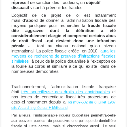
répressif
de sanction des fraudeurs, un
objectif
dissuasif
visant à prévenir les fraudes.
L’objectif de ce projet de loi est notamment
mais
d’abord
de donner à l’administration fiscale des
moyens juridiques pour rechercher la
fraude fiscale
dite aggravée dont la définition a été
considérablement élargie et comprend certains abus
de droit fiscal –qui devient donc une infraction
pénale -
tant au niveau national qu’au niveau
international. La police fiscale créée en 2010
aura les
moyens de recherche de preuves d’infractions fiscales
similaires
à ceux de la police douanière à l’exception de
la fouille au corps et similaire à ce qui existe dans de
nombreuses démocraties
Traditionnellement, l’administration fiscale française
était
très sourcilleuse des droits des contribuables
et
nos textes de contentieux fiscal très protecteurs de
ceux-ci notamment depuis la
loi n°87-502 du 8 juillet 1987
dite Aicardi signée par F Mitterand
Par ailleurs, l’indispensable rigueur budgétaire permettra-t-elle
aux pouvoirs publics de poursuivre une politique de dentellière
fiscale si juste certes mais si chronophage aussi.. Le seul