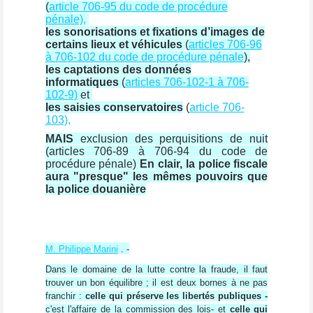
(
article 706-95 du code de procédure
pénale),
les sonorisations et fixations d’images de
certains lieux et véhicules
(
articles 706-96
à 706-102 du code de procédure pénale
),
les captations des données
informatiques
(
articles 706-102-1 à 706-
102-9)
et
les saisies conservatoires
(
article 706-
103),
MAIS
exclusion des perquisitions de nuit
(articles 706-89 à 706-94 du code de
procédure pénale)
En clair, la police fiscale
aura "presque" les mêmes pouvoirs que
la police douanière
M. Philippe Marini
. -
Dans le domaine de la lutte contre la fraude, il faut
trouver un bon équilibre ; il est deux bornes à ne pas
franchir :
celle qui préserve les libertés publiques -
c'est l'affaire de la commission des lois- et
celle qui