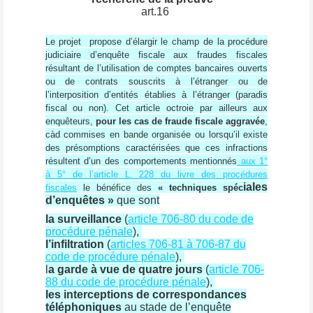
art.16
Le projet propose d’élargir le champ de la procédure
judiciaire d’enquête fiscale aux fraudes fiscales
résultant de l’utilisation de comptes bancaires ouverts
ou de contrats souscrits à l’étranger ou de
l’interposition d’entités établies à l’étranger (paradis
fiscal ou non). Cet article octroie par ailleurs aux
enquêteurs,
pour les cas de fraude fiscale aggravée
,
càd commises en bande organisée ou lorsqu’il existe
des présomptions caractérisées que ces infractions
résultent d’un des comportements mentionnés
aux 1°
à 5° de l’article L. 228 du livre des procédures
iales
fiscales
le bénéfice des
« techniques spéc
d’enquêtes »
que sont
la surveillance
(
article 706-80 du code de
procédure pénale
),
l’infiltration
(
articles 706-81 à 706-87 du
code de procédure pénale
),
l
a garde à vue de quatre jours
(
article 706-
88 du code de procédure pénale
),
les interceptions de correspondances
téléphoniques
au stade de l’enquête