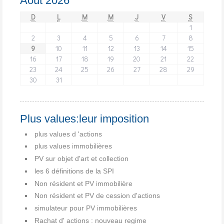
Août 2026
D
L
M
M
J
V
S
1
2
3
4
5
6
7
8
9
10
11
12
13
14
15
16
17
18
19
20
21
22
23
24
25
26
27
28
29
30
31
Plus values:leur imposition
plus values d 'actions
plus values immobilières
PV sur objet d'art et collection
les 6 définitions de la SPI
Non résident et PV immobilière
Non résident et PV de cession d'actions
simulateur pour PV immobilières
Rachat d' actions : nouveau regime