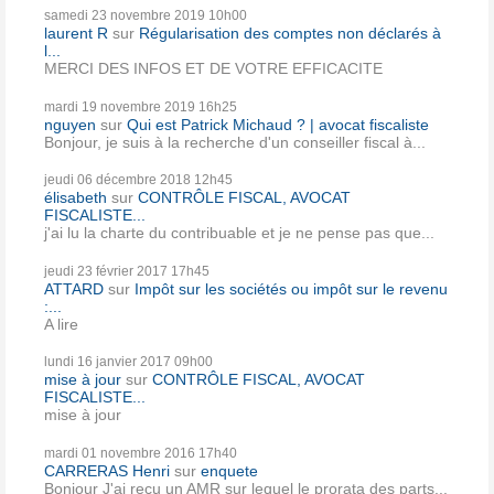
samedi 23
novembre 2019
10h00
laurent R
sur
Régularisation des comptes non déclarés à
l...
MERCI DES INFOS ET DE VOTRE EFFICACITE
mardi 19
novembre 2019
16h25
nguyen
sur
Qui est Patrick Michaud ? | avocat fiscaliste
Bonjour, je suis à la recherche d'un conseiller fiscal à...
jeudi 06
décembre 2018
12h45
élisabeth
sur
CONTRÔLE FISCAL, AVOCAT
FISCALISTE...
j'ai lu la charte du contribuable et je ne pense pas que...
jeudi 23
février 2017
17h45
ATTARD
sur
Impôt sur les sociétés ou impôt sur le revenu
:...
A lire
lundi 16
janvier 2017
09h00
mise à jour
sur
CONTRÔLE FISCAL, AVOCAT
FISCALISTE...
mise à jour
mardi 01
novembre 2016
17h40
CARRERAS Henri
sur
enquete
Bonjour J'ai reçu un AMR sur lequel le prorata des parts...