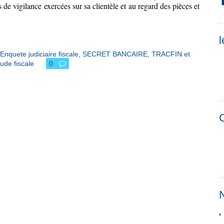
de vigilance exercées sur sa clientèle et au regard des pièces et
l
Enquete judiciaire fiscale
,
SECRET BANCAIRE
,
TRACFIN et
ude fiscale
0
C
N