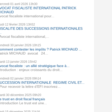
ercredi 01
avril 2026
13h30
VOCAT FISCALISTE INTERNATIONAL PATRICK
ICHAUD
vocat fiscaliste international pour...
eudi 12
février 2026
13h52
ISCALITE DES SUCCESSIONS INTERNATIONALES
..
vocat fiscaliste international,...
endredi 30
janvier 2026
10h15
omment contester les impôts ? Patrick MICHAUD ...
atrick MICHAUD avocat 24...
ardi 13
janvier 2026
15h42
vocat fiscaliste : un allié stratégique face à...
ntroduction : enjeux croissants du droit...
endredi 02
janvier 2026
09h14
UCCESSION INTERNATIONALE REGIME CIVIL ET...
our recevoir la lettre d’EFI inscrivez...
ardi 30
décembre 2025
09h20
e trust en droit fiscal français
ntroduction Le trust est une...
undi 15
décembre 2025
11h16