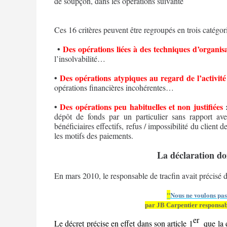
de soupçon, dans les opérations suivante
Ces 16 critères peuvent être regroupés en trois catégori
•
Des opérations liées à des techniques d’organis
l’insolvabilité…
•
Des opérations atypiques au regard de l’activité 
opérations financières incohérentes…
•
Des opérations peu habituelles et non justifiées
dépôt de fonds par un particulier sans rapport avec 
bénéficiaires effectifs, refus / impossibilité du client 
les motifs des paiements.
La déclaration doi
En mars 2010, le responsable de tracfin avait préci
"
Nous ne voulons pas
par JB Carpentier respons
er
Le décret précise en effet dans son article 1
que la 