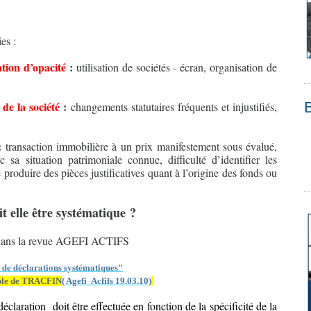
es :
ation d’opacité
:
utilisation de sociétés - écran, organisation de
de la société
:
changements statutaires fréquents et injustifiés,
:
transaction immobilière à un prix manifestement sous évalué,
sa situation patrimoniale connue, difficulté d’identifier les
de produire des pièces justificatives quant à l’origine des fonds ou
t elle être systématique ?
sé dans la revue AGEFI ACTIFS
 de déclarations systématiques"
able de TRACFIN
( Agefi
Acfifs 19.03.10)
déclaration
doit être effectuée en fonction de la spécificité de la