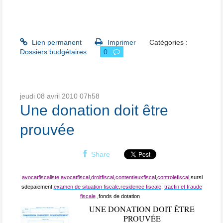
Lien permanent
Imprimer
Catégories :
Dossiers budgétaires
0
jeudi 08
avril 2010
07h58
Une donation doit être
prouvée
Share
avocatfiscaliste,
avocatfiscal
,
droitfiscal
,
contentieuxfisca
l,
controlefiscal
,sursi
sdepaiement,
examen de situation fiscale
,
residence fiscale
,
tracfin et fraude
fiscale
,fonds de dotation
UNE DONATION DOIT ÊTRE
PROUVÉE