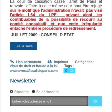
La cour de cassation casse l'arrêt de Paris et
renvoie l'affaire à cette même cour pour être rejugé
sur le motif que l'administration n'avait pas visé
l'article L64 du LPF privant ainsi les
contribuables de la possibilité de recourir au
comité consultatif, et que cette irrégularité
entache l'entière procédure de redressement.
JUILLET 2009 : CONSEIL D ETAT
Lire la suite
Lien permanent
Imprimer
Catégories :
Abus de droit et fraude à la loi
Tags :
www.avocatfiscalisteparis.com
0
Newsletter
S'inscrire
Se désinscrire