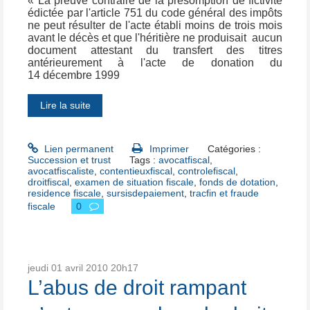
« La preuve contraire de la présomption de fictivité
édictée par l'article 751 du code général des impôts
ne peut résulter de l'acte établi moins de trois mois
avant le décès et que l'héritière ne produisait aucun
document attestant du transfert des titres
antérieurement à l'acte de donation du
14 décembre 1999
Lire la suite
Lien permanent
Imprimer
Catégories :
Succession et trust
Tags :
avocatfiscal
,
avocatfiscaliste
,
contentieuxfiscal
,
controlefiscal
,
droitfiscal
,
examen de situation fiscale
,
fonds de dotation
,
residence fiscale
,
sursisdepaiement
,
tracfin et fraude
fiscale
0
jeudi 01
avril 2010
20h17
L’abus de droit rampant