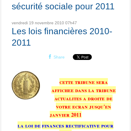
sécurité sociale pour 2011
vendredi 19
novembre 2010
07h47
Les lois financières 2010-
2011
Share
cette tribune sera
affichee dans la tribune
actualites a droite de
votre ecran jusqu'en
janvier 2011
la loi de
finances rectificative pour