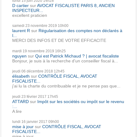
lundi 15
juin 2020
14h28
D cartier
sur
AVOCAT FISCALISTE PARIS 8, ANCIEN
INSPECTEUR...
excellent praticien
samedi 23
novembre 2019
10h00
laurent R
sur
Régularisation des comptes non déclarés à
l...
MERCI DES INFOS ET DE VOTRE EFFICACITE
mardi 19
novembre 2019
16h25
nguyen
sur
Qui est Patrick Michaud ? | avocat fiscaliste
Bonjour, je suis à la recherche d'un conseiller fiscal à...
jeudi 06
décembre 2018
12h45
élisabeth
sur
CONTRÔLE FISCAL, AVOCAT
FISCALISTE...
j'ai lu la charte du contribuable et je ne pense pas que...
jeudi 23
février 2017
17h45
ATTARD
sur
Impôt sur les sociétés ou impôt sur le revenu
:...
A lire
lundi 16
janvier 2017
09h00
mise à jour
sur
CONTRÔLE FISCAL, AVOCAT
FISCALISTE...
mise à jour