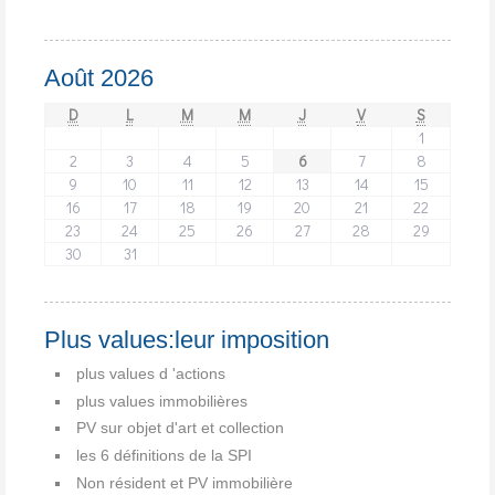
Août 2026
D
L
M
M
J
V
S
1
2
3
4
5
6
7
8
9
10
11
12
13
14
15
16
17
18
19
20
21
22
23
24
25
26
27
28
29
30
31
Plus values:leur imposition
plus values d 'actions
plus values immobilières
PV sur objet d'art et collection
les 6 définitions de la SPI
Non résident et PV immobilière