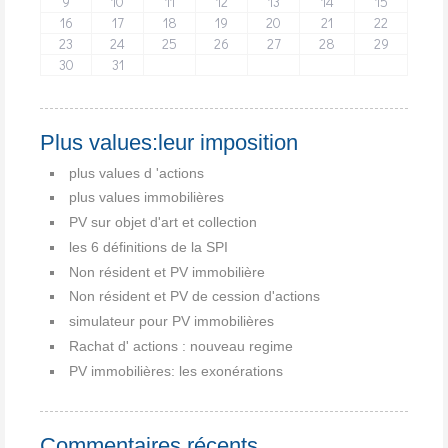
9
10
11
12
13
14
15
16
17
18
19
20
21
22
23
24
25
26
27
28
29
30
31
Plus values:leur imposition
plus values d 'actions
plus values immobilières
PV sur objet d'art et collection
les 6 définitions de la SPI
Non résident et PV immobilière
Non résident et PV de cession d'actions
simulateur pour PV immobilières
Rachat d' actions : nouveau regime
PV immobilières: les exonérations
Commentaires récents