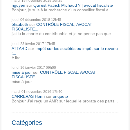
mardi 19
novembre 2019
16h25
nguyen
sur
Qui est Patrick Michaud ? | avocat fiscaliste
Bonjour, je suis à la recherche d'un conseiller fiscal à...
jeudi 06
décembre 2018
12h45
élisabeth
sur
CONTRÔLE FISCAL, AVOCAT
FISCALISTE...
j'ai lu la charte du contribuable et je ne pense pas que...
jeudi 23
février 2017
17h45
ATTARD
sur
Impôt sur les sociétés ou impôt sur le revenu
:...
A lire
lundi 16
janvier 2017
09h00
mise à jour
sur
CONTRÔLE FISCAL, AVOCAT
FISCALISTE...
mise à jour
mardi 01
novembre 2016
17h40
CARRERAS Henri
sur
enquete
Bonjour J'ai reçu un AMR sur lequel le prorata des parts...
Catégories