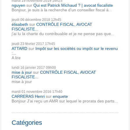
mardi 19
novembre 2019
16h25
nguyen
sur
Qui est Patrick Michaud ? | avocat fiscaliste
Bonjour, je suis à la recherche d'un conseiller fiscal à...
jeudi 06
décembre 2018
12h45
élisabeth
sur
CONTRÔLE FISCAL, AVOCAT
FISCALISTE...
j'ai lu la charte du contribuable et je ne pense pas que...
jeudi 23
février 2017
17h45
ATTARD
sur
Impôt sur les sociétés ou impôt sur le revenu
:...
A lire
lundi 16
janvier 2017
09h00
mise à jour
sur
CONTRÔLE FISCAL, AVOCAT
FISCALISTE...
mise à jour
mardi 01
novembre 2016
17h40
CARRERAS Henri
sur
enquete
Bonjour J'ai reçu un AMR sur lequel le prorata des parts...
Catégories