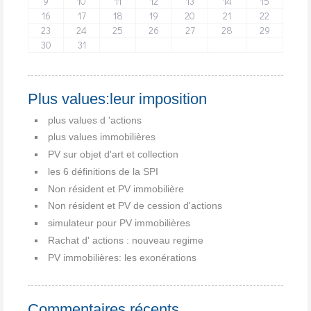
9
10
11
12
13
14
15
16
17
18
19
20
21
22
23
24
25
26
27
28
29
30
31
Plus values:leur imposition
plus values d 'actions
plus values immobilières
PV sur objet d'art et collection
les 6 définitions de la SPI
Non résident et PV immobilière
Non résident et PV de cession d'actions
simulateur pour PV immobilières
Rachat d' actions : nouveau regime
PV immobilières: les exonérations
Commentaires récents