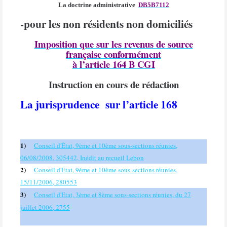
La doctrine administrative
DB5B7112
-pour les non résidents non domiciliés
Imposition que sur les revenus de source
française conformément
à l’article 164 B CGI
Instruction en cours de rédaction
La jurisprudence
sur l’article 168
1)
Conseil d'État, 9ème et 10ème sous-sections réunies,
06/08/2008, 305442, Inédit au recueil Lebon
2)
Conseil d'État, 9ème et 10ème sous-sections réunies,
15/11/2006, 280553
3)
Conseil d'Etat, 3ème et 8ème sous-sections réunies, du 27
juillet 2006, 2755