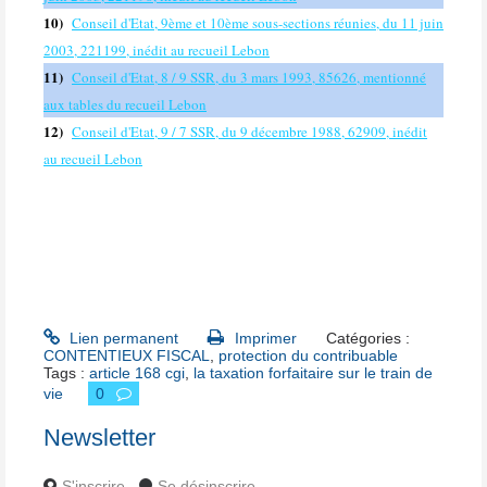
10)
Conseil d'Etat, 9ème et 10ème sous-sections réunies, du 11 juin
2003, 221199, inédit au recueil Lebon
11)
Conseil d'Etat, 8 / 9 SSR, du 3 mars 1993, 85626, mentionné
aux tables du recueil Lebon
12)
Conseil d'Etat, 9 / 7 SSR, du 9 décembre 1988, 62909, inédit
au recueil Lebon
Lien permanent
Imprimer
Catégories :
CONTENTIEUX FISCAL
,
protection du contribuable
Tags :
article 168 cgi
,
la taxation forfaitaire sur le train de
vie
0
Newsletter
S'inscrire
Se désinscrire