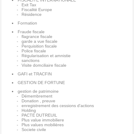
FISCALITE INTERNATIONALE
Exit Tax
Fiscalité Europe
Résidence
Formation
Fraude fiscale
flagrance fiscale
garde a vue fiscale
Perquisition fiscale
Police fiscale
Régularisation et amnistie
sanctions
Visite domciliaire fiscale
GAFI et TRACFIN
GESTION DE FORTUNE
gestion de patrimoine
Démembrement
Donation , preuve
enregistrement des cessions d'actions
Holding
PACTE DUTREUIL
Plus value immobiliere
Plus values mobilières
Societe civile