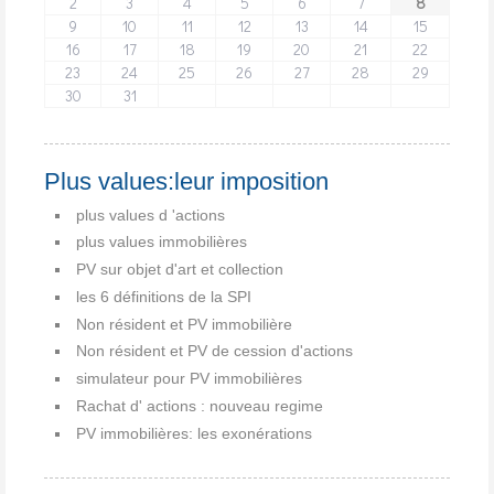
2
3
4
5
6
7
8
9
10
11
12
13
14
15
16
17
18
19
20
21
22
23
24
25
26
27
28
29
30
31
Plus values:leur imposition
plus values d 'actions
plus values immobilières
PV sur objet d'art et collection
les 6 définitions de la SPI
Non résident et PV immobilière
Non résident et PV de cession d'actions
simulateur pour PV immobilières
Rachat d' actions : nouveau regime
PV immobilières: les exonérations