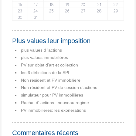
16
17
18
19
20
21
22
23
24
25
26
27
28
29
30
31
Plus values:leur imposition
plus values d 'actions
plus values immobilières
PV sur objet d'art et collection
les 6 définitions de la SPI
Non résident et PV immobilière
Non résident et PV de cession d'actions
simulateur pour PV immobilières
Rachat d' actions : nouveau regime
PV immobilières: les exonérations
Commentaires récents