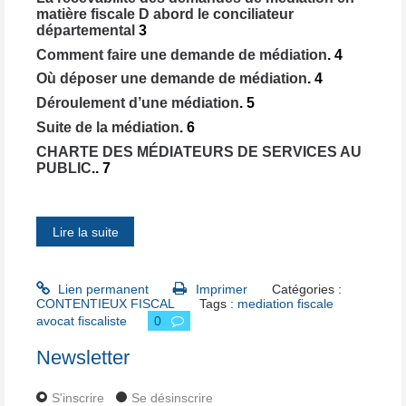
matière fiscale D abord le conciliateur
départemental
3
Comment faire une demande de médiation
.
4
Où déposer une demande de médiation
.
4
Déroulement d’une médiation
.
5
Suite de la médiation
.
6
CHARTE DES MÉDIATEURS DE SERVICES AU
PUBLIC
..
7
mediation fiscale le cercle des fiscalsite.doc
Lire la suite
Lien permanent
Imprimer
Catégories :
CONTENTIEUX FISCAL
Tags :
mediation fiscale
avocat fiscaliste
0
Newsletter
S'inscrire
Se désinscrire