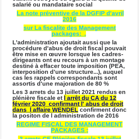
salarié ou mandataire social
La note préventive de la DGFIP d'avril
2016
sur La fiscalite des Management
packages: .
L’administration ajoutait aussi que la
procédure d'abus de droit fiscal pouvait
être mise en œuvre lorsque les cadres-
dirigeants ont eu recours à un montage
destiné à effacer toute imposition (PEA,
interposition d'une structure...), auquel
cas les rappels correspondants sont
assortis d'une majoration de 80 %
Les 3 arrets du 13 juillet 2021 rendus en
plénière fiscale et
l
arrêt
du CA du 12
février 2020 confirmant l' abus de droit
dans l affaire WENDEL
confirment donc
la positon de l
administration de 2016
REGIME FISCAL DES MANAGEMENT
PACKAGES ;
3 arrets CE Plénière fiscale 13 juillet