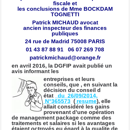
fiscale et
les conclusions de Mme BOCKDAM
TOGNETTI
Patrick MICHAUD
avocat
ancien inspecteur des finances
publiques
24 rue de Madrid 75008 PARIS
01 43 87 88 91 06 07 269 708
patrickmichaud@orange.fr
en avril 2016, la DGFIP avait publié un
avis informant les
entreprises et leurs
conseils, que , en suivant la
décision du conseil d
état
du 26/09/2014,
N°365573
(
resume
), elle
allait
considéré
les gains
provenant d’une
opération
de management package comme des
traitements et salaires si les avantages
étaient octroyés eu égard à la qualite de