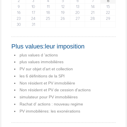
2
3
4
5
6
7
8
9
10
11
12
13
14
15
16
17
18
19
20
21
22
23
24
25
26
27
28
29
30
31
Plus values:leur imposition
plus values d 'actions
plus values immobilières
PV sur objet d'art et collection
les 6 définitions de la SPI
Non résident et PV immobilière
Non résident et PV de cession d'actions
simulateur pour PV immobilières
Rachat d' actions : nouveau regime
PV immobilières: les exonérations