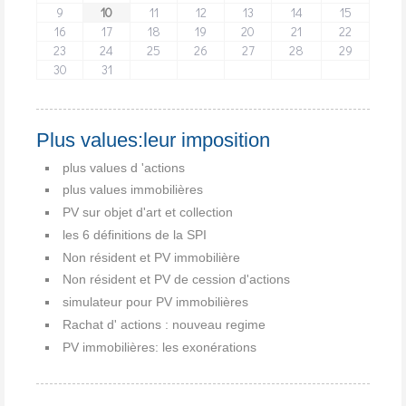
9
10
11
12
13
14
15
16
17
18
19
20
21
22
23
24
25
26
27
28
29
30
31
Plus values:leur imposition
plus values d 'actions
plus values immobilières
PV sur objet d'art et collection
les 6 définitions de la SPI
Non résident et PV immobilière
Non résident et PV de cession d'actions
simulateur pour PV immobilières
Rachat d' actions : nouveau regime
PV immobilières: les exonérations