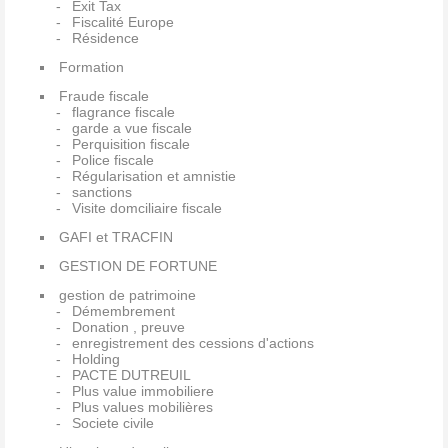
Exit Tax
Fiscalité Europe
Résidence
Formation
Fraude fiscale
flagrance fiscale
garde a vue fiscale
Perquisition fiscale
Police fiscale
Régularisation et amnistie
sanctions
Visite domciliaire fiscale
GAFI et TRACFIN
GESTION DE FORTUNE
gestion de patrimoine
Démembrement
Donation , preuve
enregistrement des cessions d'actions
Holding
PACTE DUTREUIL
Plus value immobiliere
Plus values mobilières
Societe civile