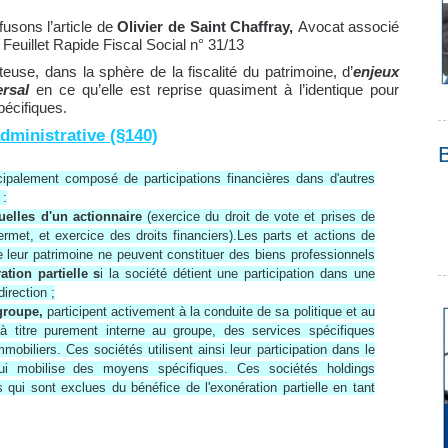
fusons l’article de
Olivier de Saint Chaffray,
Avocat associé
euillet Rapide Fiscal Social n° 31/13
euse, dans la sphère de la fiscalité du patrimoine, d’
enjeux
ersal
en ce qu’elle est reprise quasiment à l’identique pour
écifiques.
dministrative (§140)
ncipalement composé de participations financières dans d'autres
 :
uelles d'un actionnaire
(exercice du droit de vote et prises de
permet, et exercice des droits financiers).Les parts et actions de
 de leur patrimoine ne peuvent constituer des biens professionnels
ation partielle s
i la société détient une participation dans une
irection ;
 groupe,
participent activement à la conduite de sa politique et au
 à titre purement interne au groupe, des services spécifiques
mmobiliers. Ces sociétés utilisent ainsi leur participation dans le
 qui mobilise des moyens spécifiques. Ces sociétés holdings
qui sont exclues du bénéfice de l'exonération partielle en tant