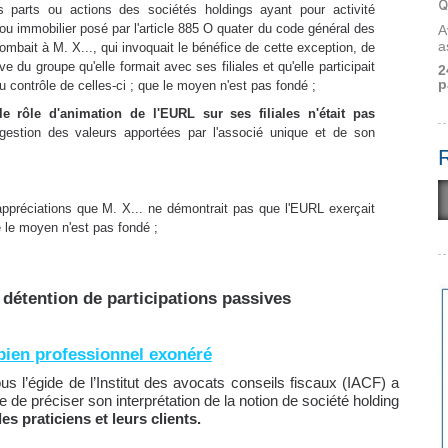
Q
s parts ou actions des sociétés holdings ayant pour activité
r ou immobilier posé par l'article 885 O quater du code général des
A
a
ncombait à M. X..., qui invoquait le bénéfice de cette exception, de
ve du groupe qu'elle formait avec ses filiales et qu'elle participait
2
p
au contrôle de celles-ci ; que le moyen n'est pas fondé ;
e rôle d'animation de l'EURL sur ses filiales n'était pas
 gestion des valeurs apportées par l'associé unique et de son
appréciations que M. X... ne démontrait pas que l'EURL exerçait
e le moyen n'est pas fondé ;
 détention de participations passives
 bien professionnel exonéré
s l’égide de l’Institut des avocats conseils fiscaux (IACF) a
ale de préciser son interprétation de la notion de société holding
es praticiens et leurs clients.