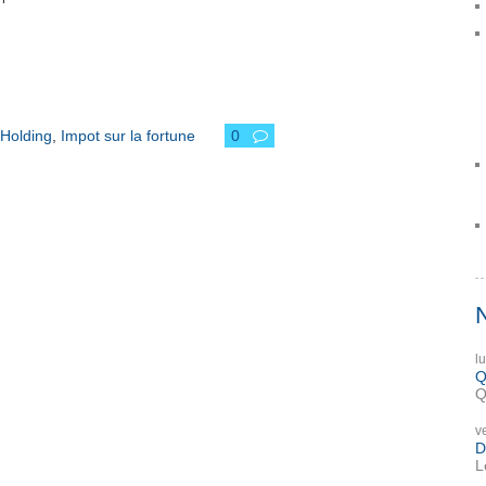
Holding
,
Impot sur la fortune
0
l
Q
Q
v
D
L