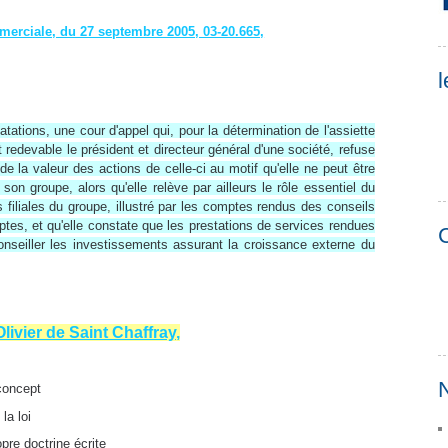
erciale, du 27 septembre 2005, 03-20.665,
l
ations, une cour d'appel qui, pour la détermination de l'assiette
t redevable le président et directeur général d'une société, refuse
de la valeur des actions de celle-ci au motif qu'elle ne peut être
son groupe, alors qu'elle relève par ailleurs le rôle essentiel du
s filiales du groupe, illustré par les comptes rendus des conseils
tes, et qu'elle constate que les prestations de services rendues
C
conseiller les investissements assurant la croissance externe du
Olivier de Saint Chaffray,
N
concept
la loi
ropre
doctrine écrite