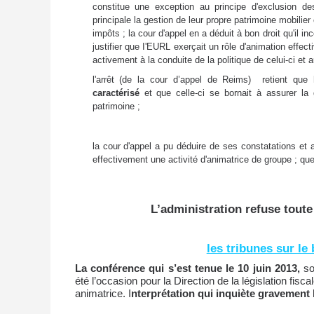
constitue une exception au principe d'exclusion de
principale la gestion de leur propre patrimoine mobilie
impôts ; la cour d'appel en a déduit à bon droit qu'il i
justifier que I'EURL exerçait un rôle d'animation effecti
activement à la conduite de la politique de celui-ci et 
l'arrêt (de la cour d’appel de Reims) retient que
l
caractérisé
et que celle-ci se bornait à assurer la
patrimoine ;
la cour d'appel a pu déduire de ses constatations et 
effectivement une activité d'animatrice de groupe ; qu
L’administration refuse toute
les tribunes sur le
La conférence qui s’est tenue le 10 juin 2013,
sou
été l’occasion pour la Direction de la législation fisc
animatrice. I
nterprétation qui inquiète gravement l