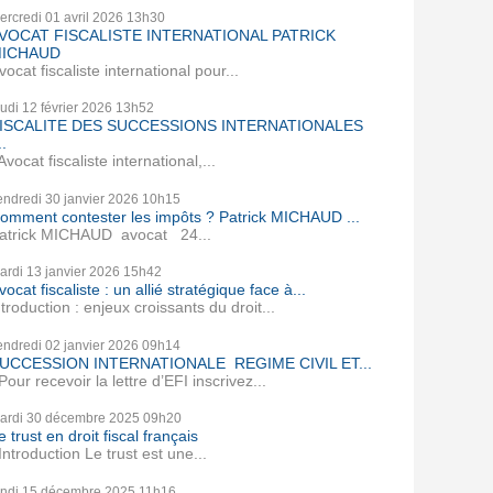
ercredi 01
avril 2026
13h30
VOCAT FISCALISTE INTERNATIONAL PATRICK
ICHAUD
vocat fiscaliste international pour...
eudi 12
février 2026
13h52
ISCALITE DES SUCCESSIONS INTERNATIONALES
..
vocat fiscaliste international,...
endredi 30
janvier 2026
10h15
omment contester les impôts ? Patrick MICHAUD ...
atrick MICHAUD avocat 24...
ardi 13
janvier 2026
15h42
vocat fiscaliste : un allié stratégique face à...
ntroduction : enjeux croissants du droit...
endredi 02
janvier 2026
09h14
UCCESSION INTERNATIONALE REGIME CIVIL ET...
our recevoir la lettre d’EFI inscrivez...
ardi 30
décembre 2025
09h20
e trust en droit fiscal français
ntroduction Le trust est une...
undi 15
décembre 2025
11h16