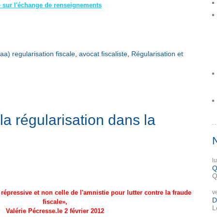
 sur l'échange de renseignements
aa) regularisation fiscale
,
avocat fiscaliste
,
Régularisation et
la régularisation dans la
l
Q
Q
v
répressive et non celle de l'amnistie
pour lutter contre la fraude
D
fiscale»,
L
Valérie Pécresse.
le 2 février 2012