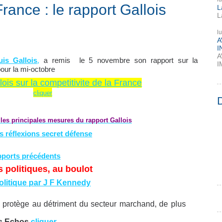
France : le rapport Gallois
L
L
l
A
I
A
is Gallois
,
a remis le 5 novembre son rapport sur la
I
pour la mi-octobre
ois sur la competitivite de la France
cliquer
 les principales mesures du rapport Gallois
es réflexions secret défense
apports précédents
s politiques, au boulot
litique par J F Kennedy
e protège au détriment du secteur marchand, de plus
es Echos
cliquer