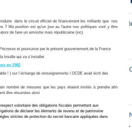
oduire dans le circuit
officiel
de financement les milliards que nos
l
 ? Ma position est qu'un jour au l'autre nos politiques vont y être
alors de faire un amnistie mais républicaine (sic).
 Pécresse et poursuivie par le présent gouvernement.de la France
trouille qui va s’installer
ors en 1982
C
ble ! ) sur l échange de renseignements l OCDE avait écrit des
tain nombre de mesures que les pays étaient invités à prendre afin
uvent être résumées ainsi
espect volontaire des obligations fiscales permettant aux
igations de déclarer les éléments de revenu et de patrimoine
N
 règles strictes de protection du secret bancaire appliquées dans