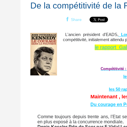
De la compétitivité de la 
Share
L'ancien président d'EADS,
Lou
compétitivité, initialement attendu 
le rapport
Gall
Compétitivité :
l
les 50 r
Maintenant , le
Du courage en Po
Comme toujours depuis trente ans, l'Etat s
en plus exposé à la concurrence mondiale
.
Denis Kessler Pdg de Scor par F Vidal L