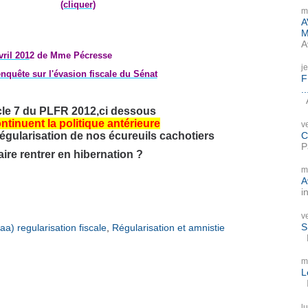
(cliquer)
m
A
M
A
ril 201
2 de Mme Pécresse
j
quête sur l'évasion fiscale du Sénat
F
..
A
icle 7 du PLFR 2012,ci dessous
ntinuent la politique antérieure
v
C
 régularisation de nos écureuils cachotiers
P
faire rentrer en hibernation ?
m
A
i
v
S
aa) regularisation fiscale
,
Régularisation et amnistie
P
m
L
I
l