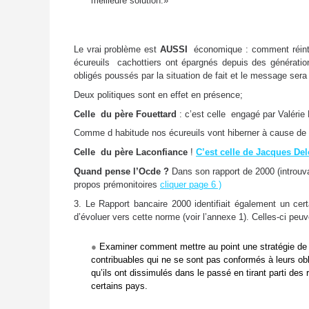
meilleure solution.»
Le vrai problème est
AUSSI
économique : comment réintr
écureuils cachottiers ont épargnés depuis des générations
obligés poussés par la situation de fait et le message sera 
Deux politiques sont en effet en présence;
Celle du père Fouettard
: c’est celle engagé par Valérie
Comme d habitude nos écureuils vont hiberner à cause de la 
Celle du père Laconfiance
!
C’est celle de Jacques Del
Quand pense l’Ocde ?
Dans son rapport de 2000 (introuva
propos prémonitoires
cliquer page 6 )
3. Le Rapport bancaire 2000 identifiait également un cer
d’évoluer vers cette norme (voir l’annexe 1). Celles-ci pe
●
Examiner comment mettre au point une stratégie de r
contribuables qui ne se sont pas conformés à leurs obl
qu’ils ont dissimulés dans le passé en tirant parti des
certains pays.