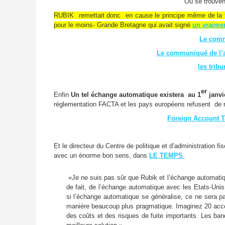
Ou se trouvent
RUBIK remettait donc en cause le principe même de la tim
pour le moins- Grande Bretagne qui avait signé
un vraime
Le com
Le communiqué de l’a
les trib
er
Enfin
Un tel échange automatique existera au 1
janvi
réglementation FACTA et les pays européens refusent de r
Foreign Account T
Et le directeur du Centre de politique et d’administration f
avec un énorme bon sens, dans
LE TEMPS
«Je ne suis pas sûr que Rubik et l’échange automatiq
de fait, de l’échange automatique avec les Etats-Unis
si l’échange automatique se généralise, ce ne sera pa
manière beaucoup plus pragmatique. Imaginez 20 acco
des coûts et des risques de fuite importants. Les ba