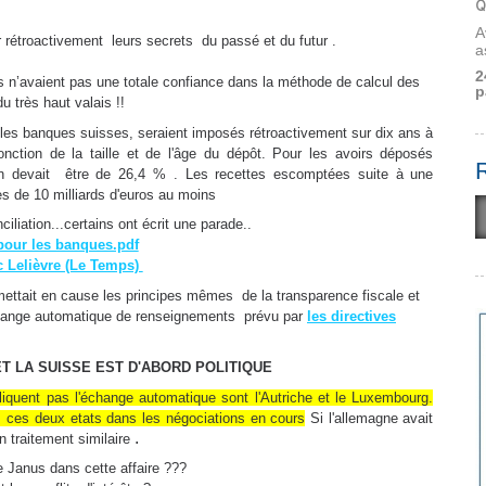
Q
A
 rétroactivement leurs secrets du passé et du futur .
a
2
n’avaient pas une totale confiance dans la méthode de calcul des
p
u très haut valais !!
 les banques suisses, seraient imposés rétroactivement sur dix ans à
nction de la taille et de l'âge du dépôt. Pour les avoirs déposés
tion devait être de 26,4 % . Les recettes escomptées suite à une
ès de 10 milliards d'euros au moins
iliation...certains ont écrit une parade..
pour les banques.pdf
c Lelièvre (Le Temps)
mettait en cause les principes mêmes de la transparence fiscale et
échange automatique de renseignements prévu par
les directives
T LA SUISSE EST D'ABORD POLITIQUE
pliquent pas l'échange automatique sont l'Autriche et le Luxembourg.
r ces deux etats dans les négociations en cours
Si l'allemagne avait
.
 traitement similaire
e Janus dans cette affaire ???