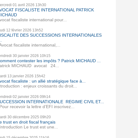
ercredi 01
avril 2026
13h30
VOCAT FISCALISTE INTERNATIONAL PATRICK
ICHAUD
vocat fiscaliste international pour...
eudi 12
février 2026
13h52
ISCALITE DES SUCCESSIONS INTERNATIONALES
..
vocat fiscaliste international,...
endredi 30
janvier 2026
10h15
omment contester les impôts ? Patrick MICHAUD ...
atrick MICHAUD avocat 24...
ardi 13
janvier 2026
15h42
vocat fiscaliste : un allié stratégique face à...
ntroduction : enjeux croissants du droit...
endredi 02
janvier 2026
09h14
UCCESSION INTERNATIONALE REGIME CIVIL ET...
our recevoir la lettre d’EFI inscrivez...
ardi 30
décembre 2025
09h20
e trust en droit fiscal français
ntroduction Le trust est une...
undi 15
décembre 2025
11h16