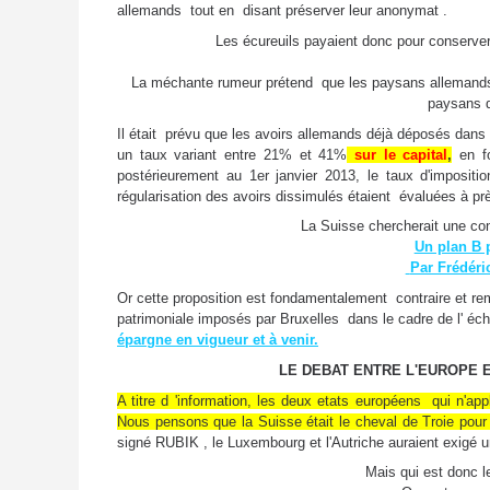
allemands tout en disant préserver leur anonymat .
Les écureuils payaient donc pour conserver
La méchante rumeur prétend que les paysans allemands 
paysans d
Il était prévu que les avoirs allemands déjà déposés dans
un taux variant entre 21% et 41%
sur le capital
,
en fo
postérieurement au 1er janvier 2013, le taux d'imposi
régularisation des avoirs dissimulés étaient évaluées à pr
La Suisse chercherait une conc
Un plan B 
Par Frédéri
Or cette proposition est fondamentalement contraire et re
patrimoniale imposés par Bruxelles dans le cadre de l' 
épargne en vigueur et à venir.
LE DEBAT ENTRE L'EUROPE E
A titre d 'information, les deux etats européens qui n'ap
Nous pensons que la Suisse était le cheval de Troie pou
signé RUBIK , le Luxembourg et l'Autriche auraient exigé un
Mais qui est donc l