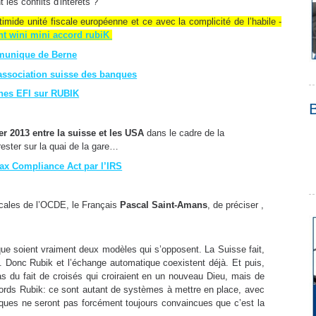
 les conflits d'intérêts ?
ide unité fiscale européenne et ce avec la complicité de l’habile -
nt wini mini accord rubiK
munique de Berne
ssociation suisse des banques
unes EFI sur RUBIK
er 2013 entre la suisse et les USA
dans le cadre de la
ester sur la quai de la gare…
ax Compliance Act par l’IRS
iscales de l’OCDE, le Français
Pascal Saint-Amans
, de préciser ,
ue soient vraiment deux modèles qui s’opposent. La Suisse fait,
. Donc Rubik et l’échange automatique coexistent déjà. Et puis,
s du fait de croisés qui croiraient en un nouveau Dieu, mais de
rds Rubik: ce sont autant de systèmes à mettre en place, avec
nques ne seront pas forcément toujours convaincues que c’est la