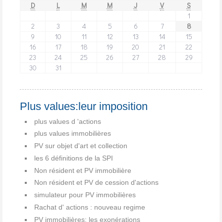
D
L
M
M
J
V
S
1
2
3
4
5
6
7
8
9
10
11
12
13
14
15
16
17
18
19
20
21
22
23
24
25
26
27
28
29
30
31
Plus values:leur imposition
plus values d 'actions
plus values immobilières
PV sur objet d'art et collection
les 6 définitions de la SPI
Non résident et PV immobilière
Non résident et PV de cession d'actions
simulateur pour PV immobilières
Rachat d' actions : nouveau regime
PV immobilières: les exonérations