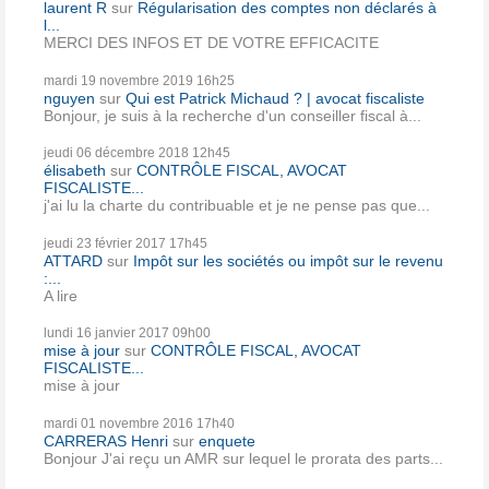
laurent R
sur
Régularisation des comptes non déclarés à
l...
MERCI DES INFOS ET DE VOTRE EFFICACITE
mardi 19
novembre 2019
16h25
nguyen
sur
Qui est Patrick Michaud ? | avocat fiscaliste
Bonjour, je suis à la recherche d'un conseiller fiscal à...
jeudi 06
décembre 2018
12h45
élisabeth
sur
CONTRÔLE FISCAL, AVOCAT
FISCALISTE...
j'ai lu la charte du contribuable et je ne pense pas que...
jeudi 23
février 2017
17h45
ATTARD
sur
Impôt sur les sociétés ou impôt sur le revenu
:...
A lire
lundi 16
janvier 2017
09h00
mise à jour
sur
CONTRÔLE FISCAL, AVOCAT
FISCALISTE...
mise à jour
mardi 01
novembre 2016
17h40
CARRERAS Henri
sur
enquete
Bonjour J'ai reçu un AMR sur lequel le prorata des parts...