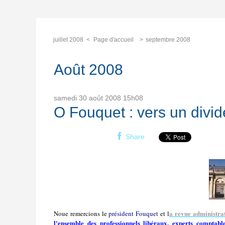
juillet 2008
Page d'accueil
septembre 2008
Août 2008
samedi 30
août 2008
15h08
O Fouquet : vers un divi
Share
a revue administra
Noue remercions le
président Fouquet
et l
l'ensemble des professionnels libéraux, experts comptabl