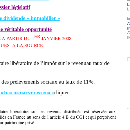
L
sier législatif
L
le dividende « immobilier »
l
A
e véritable opportunité
I
A
ER
I
 A PARTIR
DU 1
JANVIER 2008
NUES
A LA SOURCE
aire libératoire de l’impôt sur le revenuau taux de
e des prélèvements sociaux au taux de 11%.
 régulièrement distribue
cliquer
aire libératoire sur les revenus distribués est réservée aux
iés en France au sens de l’article 4 B du CGI et qui perçoivent
ur patrimoine privé :