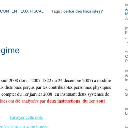
m
A
CONTENTIEUX FISCAL
Tags :
cerlce des fiscalistes?
M
A
j
F
..
A
égime
v
C
P
m
A
es pour 2008 (loi n° 2007-1822 du 24 décembre 2007) a modifié
i
enus distribués perçus par les contribuables personnes physiques
v
 compter du 1er janvier 2008
en instituant deux systèmes de
S
P
deux instructions du 1er aout
lités ont été analysées par
m
L
Envoyer cette note
I
c les liens sur votre bureau
l