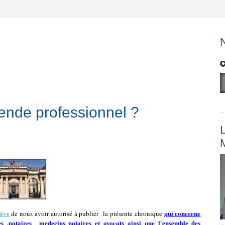
dende professionnel ?
L
tive
qui concerne
de nous avoir autorisé à publier
la présente chronique
es ,notaires medecins notaires et avocats ainsi que l'ensemble des