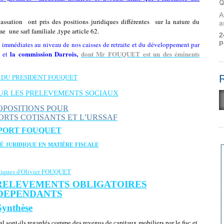
Q
A
cassation
ont pris des positions juridiques différentes
sur la nature du
a
 une sarl familiale ,type article 62.
2
p
immédiates au niveau de nos caisses de retraite et du développement par
la commission Darrois,
dont Mr FOUQUET est un des éminents
x et
DU
PRESIDENT FOUQUET
UR LES PRELEVEMENTS SOCIAUX
ROPOSITIONS POUR
ORTS COTISANTS ET L’URSSAF
PORT FOUQUET
é juridique en matière fiscale
oniques d'Olivier FOUQUET
PRELEVEMENTS OBLIGATOIRES
NDEPENDANTS
Synthèse
ral sont-ils regardés comme des revenus de capitaux mobiliers par le fisc et