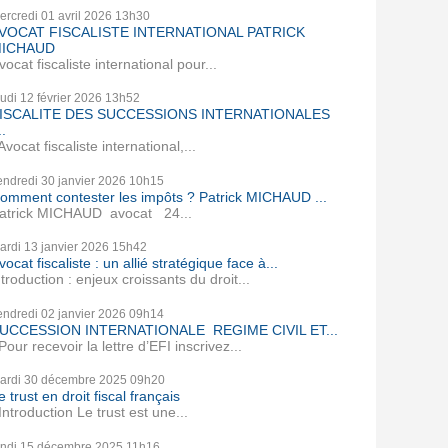
ercredi 01
avril 2026
13h30
VOCAT FISCALISTE INTERNATIONAL PATRICK
ICHAUD
vocat fiscaliste international pour...
eudi 12
février 2026
13h52
ISCALITE DES SUCCESSIONS INTERNATIONALES
..
vocat fiscaliste international,...
endredi 30
janvier 2026
10h15
omment contester les impôts ? Patrick MICHAUD ...
atrick MICHAUD avocat 24...
ardi 13
janvier 2026
15h42
vocat fiscaliste : un allié stratégique face à...
ntroduction : enjeux croissants du droit...
endredi 02
janvier 2026
09h14
UCCESSION INTERNATIONALE REGIME CIVIL ET...
our recevoir la lettre d’EFI inscrivez...
ardi 30
décembre 2025
09h20
e trust en droit fiscal français
ntroduction Le trust est une...
undi 15
décembre 2025
11h16