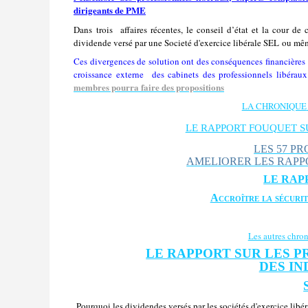
dirigeants de PME
Dans trois affaires récentes, le conseil d’état et la cour de 
dividende versé par une Societé d'exercice libérale SEL ou même
Ces divergences de solution ont des conséquences financières
croissance externe
des cabinets des professionnels libérau
membres pourra faire des propositions
LA CHRONIQUE
LE RAPPORT FOUQUET S
LES 57 P
AMELIORER LES RAPP
LE RAP
Accroître la sécurit
Les autres chr
LE RAPPORT SUR LES 
DES I
Pourquoi les dividendes versés par les sociétés d'exercice libé