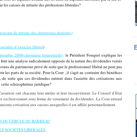
 les caisses de retraite des professions libérales?
nome de retraite des chirurgiens dentistes)
ociétés d’exercice libéral
)
eptembre 2008(chronique bimestrielle),
le Président Fouquet
explique les
on font une analyse radicalement opposée de la nature des dividendes versés
 revenus du patrimoine privé de sorte que le professionnel libéral ne peut pas
ir les parts de sa société. Pour la Cour , il s'agit au contraire des bénéfices
, de sorte que ces dividendes entrent dans l'assiette des cotisations aux
de cette schizophrénie juridique?
Cassation ont chacune leur mérite et leur inconvénient. Le Conseil d’Etat
nérer exclusivement sous forme de versement de dividendes .La Cour entend
 aucune cotisation aux caisses auxquelles il est affilié personnellement.
N DU CERCLE DU BARREAU
LES SOCIETES LIBERALES