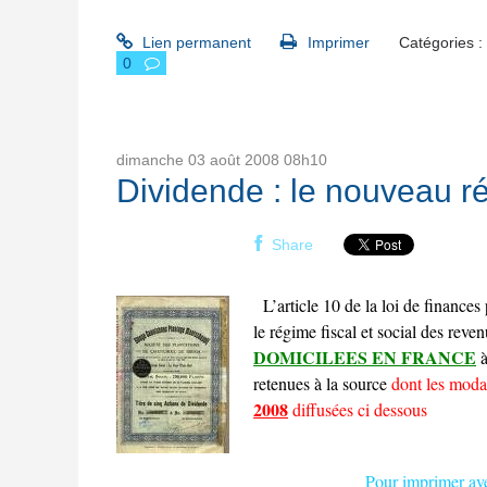
Lien permanent
Imprimer
Catégories :
0
dimanche 03
août 2008
08h10
Dividende : le nouveau r
Share
L’article 10 de la loi de financ
le régime fiscal et social des rev
DOMICILEES EN FRANCE
à
retenues à la source
dont les moda
2008
diffusées ci dessous
Pour imprimer ave