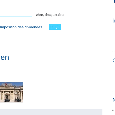
IONNELS RA.doc
chro, fouquet doc
l
Imposition des dividendes
0
yen
C
N