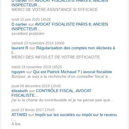
D cartier
sur
AVOCAT FISCALISTE PARIS 8, ANCIEN
INSPECTEUR...
MERCI DE VOTRE ASSISTANCE SI EFFICACE
lundi 15
juin 2020
14h28
D cartier
sur
AVOCAT FISCALISTE PARIS 8, ANCIEN
INSPECTEUR...
excellent praticien
samedi 23
novembre 2019
10h00
laurent R
sur
Régularisation des comptes non déclarés à
l...
MERCI DES INFOS ET DE VOTRE EFFICACITE
mardi 19
novembre 2019
16h25
nguyen
sur
Qui est Patrick Michaud ? | avocat fiscaliste
Bonjour, je suis à la recherche d'un conseiller fiscal à...
jeudi 06
décembre 2018
12h45
élisabeth
sur
CONTRÔLE FISCAL, AVOCAT
FISCALISTE...
j'ai lu la charte du contribuable et je ne pense pas que...
jeudi 23
février 2017
17h45
ATTARD
sur
Impôt sur les sociétés ou impôt sur le revenu
:...
A lire