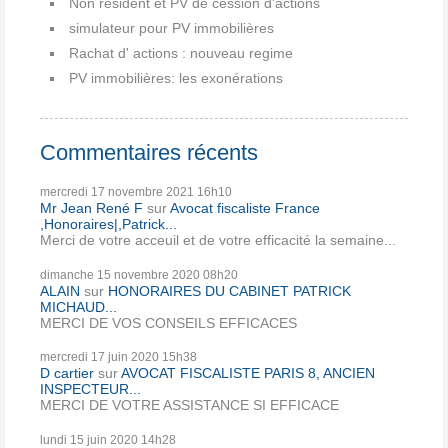
Non résident et PV de cession d'actions
simulateur pour PV immobilières
Rachat d' actions : nouveau regime
PV immobilières: les exonérations
Commentaires récents
mercredi 17
novembre 2021
16h10
Mr Jean René F
sur
Avocat fiscaliste France
,Honoraires|,Patrick...
Merci de votre acceuil et de votre efficacité la semaine...
dimanche 15
novembre 2020
08h20
ALAIN
sur
HONORAIRES DU CABINET PATRICK
MICHAUD...
MERCI DE VOS CONSEILS EFFICACES
mercredi 17
juin 2020
15h38
D cartier
sur
AVOCAT FISCALISTE PARIS 8, ANCIEN
INSPECTEUR...
MERCI DE VOTRE ASSISTANCE SI EFFICACE
lundi 15
juin 2020
14h28