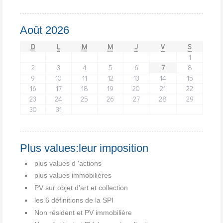
Août 2026
D
L
M
M
J
V
S
1
2
3
4
5
6
7
8
9
10
11
12
13
14
15
16
17
18
19
20
21
22
23
24
25
26
27
28
29
30
31
Plus values:leur imposition
plus values d 'actions
plus values immobilières
PV sur objet d'art et collection
les 6 définitions de la SPI
Non résident et PV immobilière