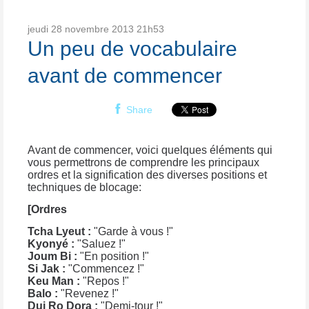
jeudi 28
novembre 2013
21h53
Un peu de vocabulaire
avant de commencer
Share
Avant de commencer, voici quelques éléments qui
vous permettrons de comprendre les principaux
ordres et la signification des diverses positions et
techniques de blocage:
[Ordres
Tcha Lyeut :
"Garde à vous !"
Kyonyé :
"Saluez !"
Joum Bi :
"En position !"
Si Jak :
"Commencez !"
Keu Man :
"Repos !"
Balo :
"Revenez !"
Dui Ro Dora :
"Demi-tour !"