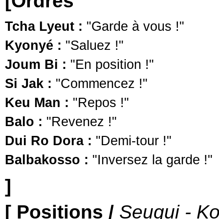
[Ordres
Tcha Lyeut :
"Garde à vous !"
Kyonyé :
"Saluez !"
Joum Bi :
"En position !"
Si Jak :
"Commencez !"
Keu Man :
"Repos !"
Balo :
"Revenez !"
Dui Ro Dora :
"Demi-tour !"
Balbakosso :
"Inversez la garde !"
]
[ Positions /
Seugui - Ko