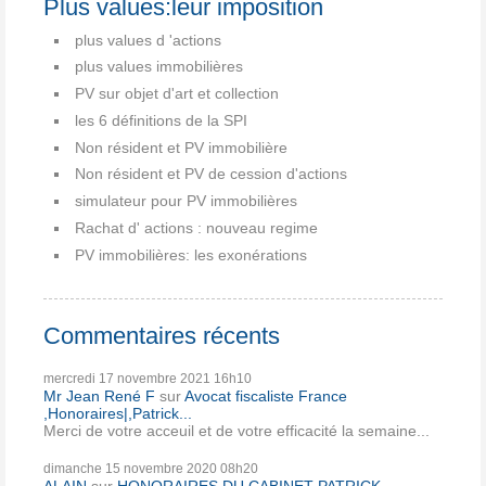
Plus values:leur imposition
plus values d 'actions
plus values immobilières
PV sur objet d'art et collection
les 6 définitions de la SPI
Non résident et PV immobilière
Non résident et PV de cession d'actions
simulateur pour PV immobilières
Rachat d' actions : nouveau regime
PV immobilières: les exonérations
Commentaires récents
mercredi 17
novembre 2021
16h10
Mr Jean René F
sur
Avocat fiscaliste France
,Honoraires|,Patrick...
Merci de votre acceuil et de votre efficacité la semaine...
dimanche 15
novembre 2020
08h20
ALAIN
sur
HONORAIRES DU CABINET PATRICK