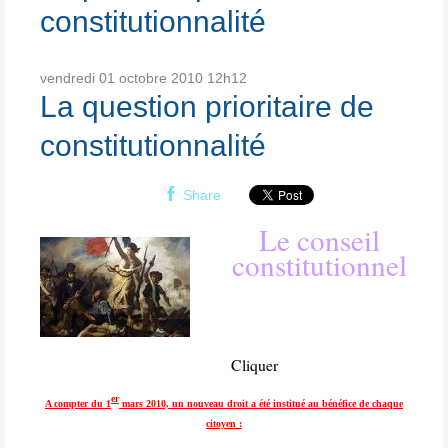
constitutionnalité
vendredi 01
octobre 2010
12h12
La question prioritaire de
constitutionnalité
Share
Le conseil
constitutionnel
Cliquer
er
A compter du 1
mars 2010, un nouveau droit a été institué au bénéfice de chaque
citoyen :