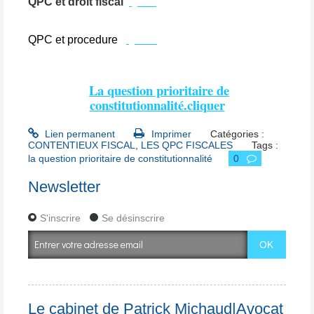
QPC et droit fiscal
QPC
QPC et procedure
QPC1
La question prioritaire de
constitutionnalité.cliquer
Lien permanent
Imprimer
Catégories :
CONTENTIEUX FISCAL
,
LES QPC FISCALES
Tags :
la question prioritaire de constitutionnalité
0
Newsletter
S'inscrire
Se désinscrire
Le cabinet de Patrick Michaud|Avocat