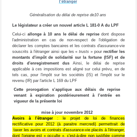
l’étranger
Généralisation du délai de reprise de10 ans
Le législateur a créer un
nouvel article L 181-0 A du LPF
Celui-ci
allonge à 10 ans le délai de reprise
dont dispose
l'administration en cas de non-respect de l'obligation de
déclarer les comptes bancaires et les contrats d'assurance-vie
souscrits à l'étranger ainsi que les «
trusts
» pour
rectifier les
montants d'impôt de solidarité sur la fortune (ISF) et de
droits d'enregistrement dus
Ainsi, le délai de reprise
applicable à ces impositions est aligné sur celui prévu, en de
tels cas, pour l'impôt sur les sociétés (IS) et l'impôt sur le
revenu (IR) par l'article L 169 du LPF
Cette prorogation s’applique aux délais de reprise
venant à expiration postérieurement à l’entrée en
vigueur de la présente loi
mise à jour novembre 2012
Avoirs à l'étranger
: le projet de loi de finances
rectificative pour 2012 (à paraitre mercredi) permettrait de
taxer les avoirs et contrats d'assurance-vie placés à l'étranger,
dont l'origine est « occulte », c'est-à-dire non justifiée comme