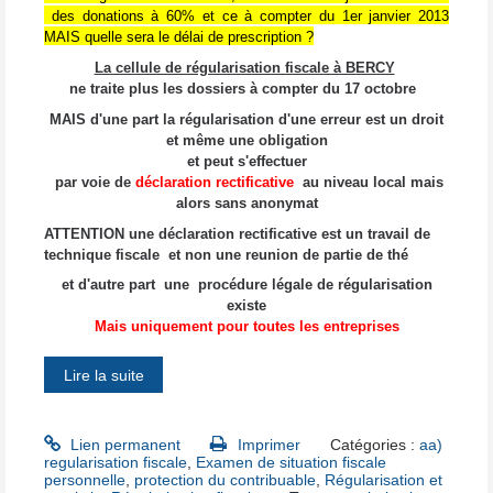
des donations à 60% et ce à compter du 1er janvier 2013
MAIS quelle sera le délai de prescription ?
La cellule de régularisation fiscale à BERCY
ne traite plus les dossiers
à compter du 17 octobre
MAIS d'une part la régularisation d'une erreur est un droit
et même une obligation
et peut s'effectuer
par voie de
déclaration rectificative
au niveau local mais
alors sans anonymat
ATTENTION une déclaration rectificative est un travail de
technique fiscale et non une reunion de partie de thé
et d'autre part une procédure légale de régularisation
existe
Mais uniquement pour toutes les entreprises
Lire la suite
Lien permanent
Imprimer
Catégories :
aa)
regularisation fiscale
,
Examen de situation fiscale
personnelle
,
protection du contribuable
,
Régularisation et