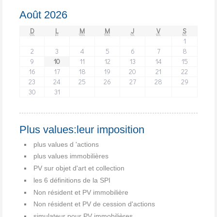
Août 2026
D
L
M
M
J
V
S
1
2
3
4
5
6
7
8
9
10
11
12
13
14
15
16
17
18
19
20
21
22
23
24
25
26
27
28
29
30
31
Plus values:leur imposition
plus values d 'actions
plus values immobilières
PV sur objet d'art et collection
les 6 définitions de la SPI
Non résident et PV immobilière
Non résident et PV de cession d'actions
simulateur pour PV immobilières