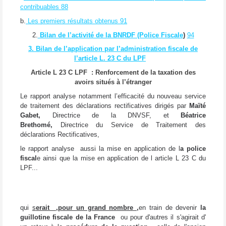
contribuables
88
b.
Les premiers résultats obtenus
91
2.
Bilan de l’activité de la BNRDF (Police Fiscale
)
94
3. Bilan de l’application par l’administration fiscale de
l’article L. 23 C du LPF
Article L 23 C LPF : Renforcement de la taxation des
avoirs situés à l’étranger
Le rapport analyse notamment l’efficacité du nouveau service
de traitement des déclarations rectificatives dirigés par
Maïté
Gabet,
Directrice de la DNVSF, et
Béatrice
Brethomé,
Directrice du Service de Traitement des
déclarations Rectificatives,
le rapport analyse aussi la mise en application de l
a police
fiscal
e ainsi que
la mise en application de l article L 23 C du
LPF...
qui
s
erait ,pour un grand nombre ,
en train de devenir
la
guillotine fiscale de la France
ou pour d'autres il s'agirait d'