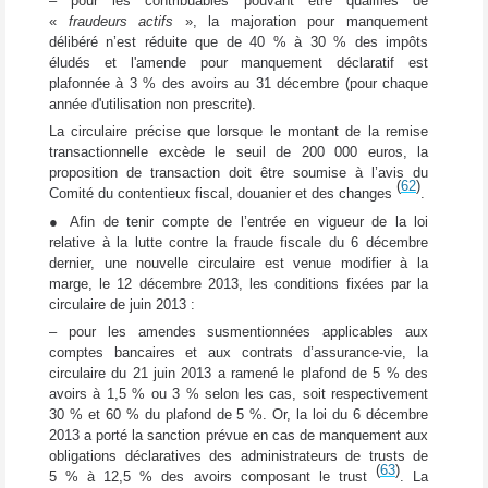
– pour les contribuables pouvant être qualifiés de
«
fraudeurs actifs
», la majoration pour manquement
délibéré n’est réduite que de 40 % à 30 % des impôts
éludés et l'amende pour manquement déclaratif est
plafonnée à 3 % des avoirs au 31 décembre (pour chaque
année d'utilisation non prescrite).
La circulaire précise que lorsque le montant de la remise
transactionnelle excède le seuil de 200 000 euros, la
proposition de transaction doit être soumise à l’avis du
(
62
)
Comité du contentieux fiscal, douanier et des changes
.
● Afin de tenir compte de l’entrée en vigueur de la loi
relative à la lutte contre la fraude fiscale du 6 décembre
dernier, une nouvelle circulaire est venue modifier à la
marge, le 12 décembre 2013, les conditions fixées par la
circulaire de juin 2013 :
– pour les amendes susmentionnées applicables aux
comptes bancaires et aux contrats d’assurance-vie, la
circulaire du 21 juin 2013 a ramené le plafond de 5 % des
avoirs à 1,5 % ou 3 % selon les cas, soit respectivement
30 % et 60 % du plafond de 5 %. Or, la loi du 6 décembre
2013 a porté la sanction prévue en cas de manquement aux
obligations déclaratives des administrateurs de trusts de
(
63
)
5 % à 12,5 % des avoirs composant le trust
. La