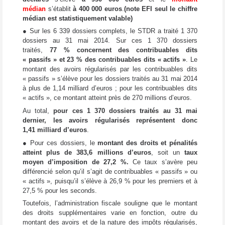
médian
s’établit
à 400 000 euros
.
(note EFI seul le chiffre
médian est statistiquement valable)
● Sur les 6 339 dossiers complets, le STDR a traité 1 370
dossiers au 31 mai 2014. Sur ces 1 370 dossiers
traités,
77 % concernent des contribuables dits
« passifs » et 23 % des contribuables dits « actifs »
. Le
montant des avoirs régularisés par les contribuables dits
« passifs » s’élève pour les dossiers traités au 31 mai 2014
à plus de 1,14 milliard d’euros ; pour les contribuables dits
« actifs », ce montant atteint près de 270 millions d’euros.
Au total,
pour ces 1 370 dossiers traités au 31 mai
dernier,
les avoirs régularisés représentent donc
1,41 milliard d’euros
.
● Pour ces dossiers, le
montant des droits et pénalités
atteint plus de 383,6 millions d’euros
, soit un
taux
moyen d’imposition de 27,2 %.
Ce taux s’avère peu
différencié selon qu’il s’agit de contribuables « passifs » ou
« actifs », puisqu’il s’élève à 26,9 % pour les premiers et à
27,5 % pour les seconds.
Toutefois, l’administration fiscale souligne que le montant
des droits supplémentaires varie en fonction, outre du
montant des avoirs et de la nature des impôts régularisés,