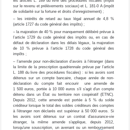
les articles L. 169 du livre des procédures fiscales (impôt
sur le revenu et prélèvements sociaux) et L. 181-0 A (impôt
de solidarité sur la fortune et droits d’enregistrement) ;
– les intérêts de retard au taux légal annuel de 4,8 %
(article 1727 du code général des impôts) ;
– la majoration de 40 % pour manquement délibéré prévue à
l’article 1729 du code général des impôts ou, en cas de
défaut de déclaration dans les délais légaux, la majoration
de 10 % prévue à l’article 1728 du code général des
impôts ;
– l’amende pour non-déclaration d’avoirs à l’étranger (dans
la limite de la prescription quadriennale prévue par l’article
L. 188 du livre des procédures fiscales) : si les avoirs sont
détenus sur un compte bancaire, chaque année de non-
déclaration du compte fait encourir une amende de
1 500 euros, portée à 10 000 euros s'il s'agit d'un compte
détenu dans un État ou territoire non coopératif (ETNC).
Depuis 2012, cette amende est portée à 5 % du solde
créditeur lorsque le total des soldes créditeurs des comptes
à l'étranger non déclarés est supérieur à 50 000 euros. Si
les avoirs sont détenus sur un contrat d'assurance-vie
étranger, la même amende s'applique, depuis 2012,
lorsqu'une souscription, un avenant ou un remboursement