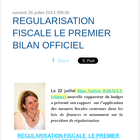
samedi 26
juillet 2014
09h36
REGULARISATION
FISCALE LE PREMIER
BILAN OFFICIEL
Share
Le 22 juille
t
Mme Valérie RABAULT,
(cliquer)
nouvelle
rapporteur du budget
a présenté son rapport
sur
l’
application
des mesures fiscales
contenues dans les
lois de finances et notamment sur la
procédure de régularisation
REGULARISATION FISCALE LE PREMIER