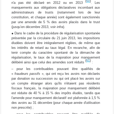
(
60
)
n'a pas été déclaré en 2012 ou en 2013
. Les
manquements aux obligations déclaratives incombant aux
administrateurs de trusts (notamment lors de leur
constitution, et chaque année) sont également sanctionnés
par une amende de 5 % des avoirs placés dans le trust
(jusqu’en décembre 2013, voir
infra
).
● Dans le cadre de la procédure de régularisation spontanée
présentée par la circulaire du 21 juin 2013, les impositions
éludées doivent être intégralement réglées, de même que
les intérêts de retard au taux légal. En revanche, afin de
tenir compte du caractère spontané de la démarche de
régularisation, le taux de la majoration pour manquement
(
61
)
délibéré ainsi que celui des amendes sont réduits
:
– pour les contribuables pouvant être qualifiés de
«
fraudeurs passifs
», qui ont reçu les avoirs non déclarés
par donation ou succession ou qui ont placé les avoirs sur
un compte étranger alors qu'ils n'étaient pas résidents
fiscaux français, la majoration pour manquement délibéré
est réduite de 40 % à 15 % des impôts éludés, tandis que
l'amende pour manquement déclaratif est plafonnée à 1,5 %
des avoirs au 31 décembre (pour chaque année d'utilisation
non prescrite) ;