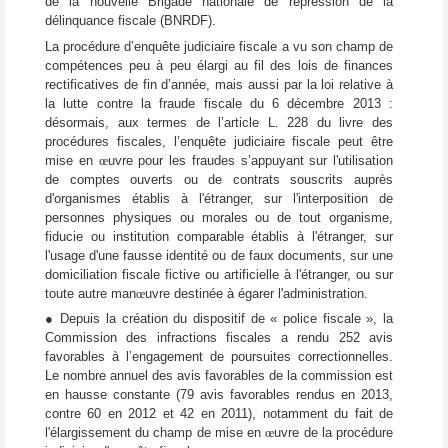
de la nouvelle Brigade nationale de répression de la
délinquance fiscale (BNRDF).
La procédure d’enquête judiciaire fiscale a vu son champ de
compétences peu à peu élargi au fil des lois de finances
rectificatives de fin d’année, mais aussi par la loi relative à
la lutte contre la fraude fiscale du 6 décembre 2013 :
désormais, aux termes de l’article L. 228 du livre des
procédures fiscales, l’enquête judiciaire fiscale peut être
mise en
œ
uvre pour les fraudes s’appuyant sur l'utilisation
de comptes ouverts ou de contrats souscrits auprès
d'organismes établis à l'étranger, sur l'interposition de
personnes physiques ou morales ou de tout organisme,
fiducie ou institution comparable établis à l'étranger, sur
l'usage d'une fausse identité ou de faux documents, sur une
domiciliation fiscale fictive ou artificielle à l'étranger, ou sur
toute autre man
œ
uvre destinée à égarer l'administration.
● Depuis la création du dispositif de « police fiscale », la
Commission des infractions fiscales a rendu 252 avis
favorables à l’engagement de poursuites correctionnelles.
Le nombre annuel des avis favorables de la commission est
en hausse constante (79 avis favorables rendus en 2013,
contre 60 en 2012 et 42 en 2011), notamment du fait de
l'élargissement du champ de mise en
œ
uvre de la procédure