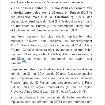
ayant placé leurs avoirs à l’étranger en assurance-vie.
● Les
dossiers traités au 31 mai 2014 concernent très
majoritairement des avoirs détenus en Suisse
(89,3 %
des dossiers), mais aussi au
Luxembourg
(6,8 % des
dossiers), en Amérique du Nord (1,8 % des dossiers), dans
d’autres États de l’Europe (1,2 %, notamment Jersey, Malte
et Lichtenstein) et dans le reste du monde (0,9 %).
Les trois dossiers les plus élevés représentent des
montants d’avoirs non déclarés de respectivement
116,7 millions d’euros, 51,2 millions d’euros, et 24,4 millions
d’euros. Certains dossiers sont inversement de très faible
montant (73 euros pour le plus faible). Pour ces dossiers, la
procédure de mise en conformité est avant tout
(
65
)
formelle
.
L’âge moyen des contribuables ayant déposé un dossier
complet au 31 mai 2014 est de 70 ans. Ces contribuables
sont majoritairement domiciliés dans la région d’Île-de-
France (près de 42 %) et, tout particulièrement, à Paris
(23 %), puis en région Rhône-Alpes (16 %), en région
Provence-Alpes-Côte d’azur (8,5 %), et en Alsace (4 %).
● Enfin, s’agissant des conditions de traitement de ces
régularisations, les effectifs du STDR ont été renforcés afin