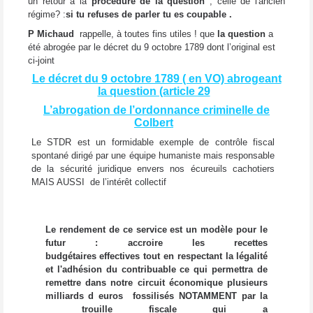
un retour à la
procédure de la question
, celle de l'ancien
régime?
:
si tu refuses de parler tu es coupable .
P Michaud
rappelle, à toutes fins utiles ! que
la question
a
été abrogée par le décret du 9 octobre 1789 dont l’original est
ci-joint
Le décret du 9 octobre 1789 ( en VO) abrogeant
la question (article 29
L’abrogation de l’ordonnance criminelle de
Colbert
Le STDR est un formidable exemple de contrôle fiscal
spontané dirigé par une équipe humaniste mais responsable
de la sécurité juridique envers nos écureuils cachotiers
MAIS AUSSI de l’intérêt collectif
Le rendement de ce service est un modèle pour le
futur : accroire les recettes
budgétaires effectives tout en respectant la légalité
et l'adhésion du contribuable ce qui permettra de
remettre dans notre circuit économique plusieurs
milliards d euros fossilisés NOTAMMENT par la
trouille fiscale qui a