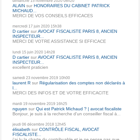
dimanche 15
novembre 2020
08h20
ALAIN
sur
HONORAIRES DU CABINET PATRICK
MICHAUD...
MERCI DE VOS CONSEILS EFFICACES
mercredi 17
juin 2020
15h38
D cartier
sur
AVOCAT FISCALISTE PARIS 8, ANCIEN
INSPECTEUR...
MERCI DE VOTRE ASSISTANCE SI EFFICACE
lundi 15
juin 2020
14h28
D cartier
sur
AVOCAT FISCALISTE PARIS 8, ANCIEN
INSPECTEUR...
excellent praticien
samedi 23
novembre 2019
10h00
laurent R
sur
Régularisation des comptes non déclarés à
l...
MERCI DES INFOS ET DE VOTRE EFFICACITE
mardi 19
novembre 2019
16h25
nguyen
sur
Qui est Patrick Michaud ? | avocat fiscaliste
Bonjour, je suis à la recherche d'un conseiller fiscal à...
jeudi 06
décembre 2018
12h45
élisabeth
sur
CONTRÔLE FISCAL, AVOCAT
FISCALISTE...
j'ai lu la charte du contribuable et je ne pense pas que...