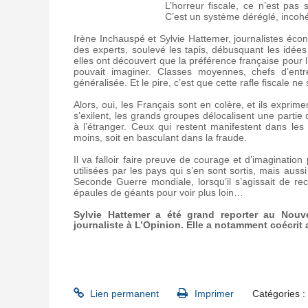
L’horreur fiscale, ce n’est pas
C’est un système déréglé, incohér
Irène Inchauspé et Sylvie Hattemer, journalistes éco
des experts, soulevé les tapis, débusquant les idées
elles ont découvert que la préférence française pour l
pouvait imaginer. Classes moyennes, chefs d’entre
généralisée. Et le pire, c’est que cette rafle fiscale ne
Alors, oui, les Français sont en colère, et ils exprime
s’exilent, les grands groupes délocalisent une partie 
à l’étranger. Ceux qui restent manifestent dans les r
moins, soit en basculant dans la fraude.
Il va falloir faire preuve de courage et d’imaginatio
utilisées par les pays qui s’en sont sortis, mais aus
Seconde Guerre mondiale, lorsqu’il s’agissait de r
épaules de géants pour voir plus loin…
Sylvie Hattemer a été grand reporter au Nouv
journaliste à L’Opinion. Elle a notamment coécrit
Lien permanent
Imprimer
Catégories :