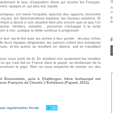
Q
 seulement le taux d’imposition élevé qui touche les Français.
ent, opaque et, qui plus est, injuste.
A
a
nomiques, ont mené l’enquête, épluché des rapports, rencontré
2
 reçues, les démonstrations biaisées, les fausses solutions. Et
p
’impôt a abouti à une situation bien pire encore que ce que l’on
prise, héritiers, retraités : personne n’échappe à la tonte
 sert à rien, puisque la dette continue à progresser.
nt leur ras-le-bol avec les armes à leur portée : les plus riches
de leurs équipes dirigeantes, les patrons créent leur entreprise
ues, et les autres se révoltent en silence, soit en travaillant
n pour nous sortir de là. En étudiant non seulement les recettes
si ce qui s’est fait en France dans le passé, au lendemain de la
econstruire le pays. Rien ne nous empêche de monter sur des
el Économiste, puis à Challenges. Irène Inchauspé est
 avec François de Closets L’Échéance (Fayard, 2011).
aa) regularisation fiscale
1