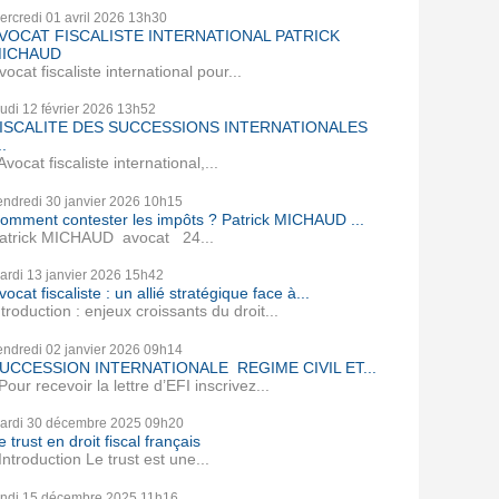
ercredi 01
avril 2026
13h30
VOCAT FISCALISTE INTERNATIONAL PATRICK
ICHAUD
vocat fiscaliste international pour...
eudi 12
février 2026
13h52
ISCALITE DES SUCCESSIONS INTERNATIONALES
..
vocat fiscaliste international,...
endredi 30
janvier 2026
10h15
omment contester les impôts ? Patrick MICHAUD ...
atrick MICHAUD avocat 24...
ardi 13
janvier 2026
15h42
vocat fiscaliste : un allié stratégique face à...
ntroduction : enjeux croissants du droit...
endredi 02
janvier 2026
09h14
UCCESSION INTERNATIONALE REGIME CIVIL ET...
our recevoir la lettre d’EFI inscrivez...
ardi 30
décembre 2025
09h20
e trust en droit fiscal français
ntroduction Le trust est une...
undi 15
décembre 2025
11h16