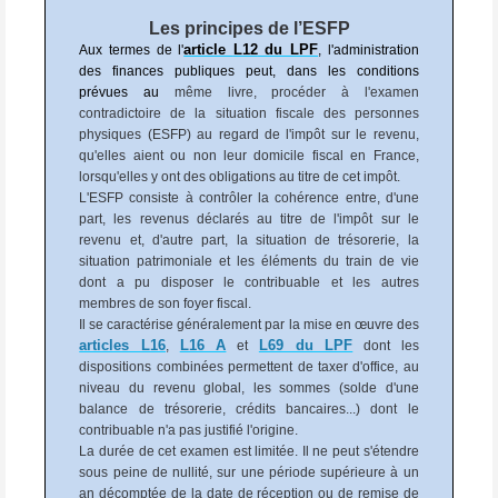
Les principes de l’ESFP
article
L12
du LPF
Aux termes de l'
, l'administration
des finances publiques peut, dans les conditions
prévues au
même livre, procéder à l'examen
contradictoire de la situation fiscale des personnes
physiques (ESFP) au regard de l'impôt sur le revenu,
qu'elles aient ou non leur domicile fiscal en France,
lorsqu'elles y ont des obligations au titre de cet impôt.
L'ESFP consiste à contrôler la cohérence entre, d'une
part, les revenus déclarés au titre de l'impôt sur le
revenu et, d'autre part, la situation de trésorerie, la
situation patrimoniale et les éléments du train de vie
dont a pu disposer le contribuable et les autres
membres de son foyer fiscal.
Il se caractérise généralement par la mise en œuvre des
articles
L16
L16 A
L69 du LPF
,
et
dont les
dispositions combinées permettent de taxer d'office, au
niveau du revenu global, les sommes (solde d'une
balance de trésorerie, crédits bancaires...) dont le
contribuable n'a pas justifié l'origine.
La durée de cet examen est limitée. Il ne peut s'étendre
sous peine de nullité, sur une période supérieure à un
an décomptée de la date de réception ou de remise de