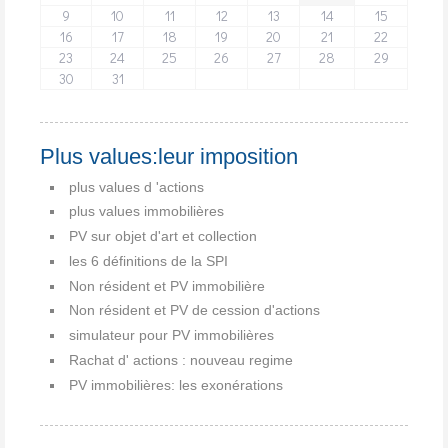
9
10
11
12
13
14
15
16
17
18
19
20
21
22
23
24
25
26
27
28
29
30
31
Plus values:leur imposition
plus values d 'actions
plus values immobilières
PV sur objet d'art et collection
les 6 définitions de la SPI
Non résident et PV immobilière
Non résident et PV de cession d'actions
simulateur pour PV immobilières
Rachat d' actions : nouveau regime
PV immobilières: les exonérations