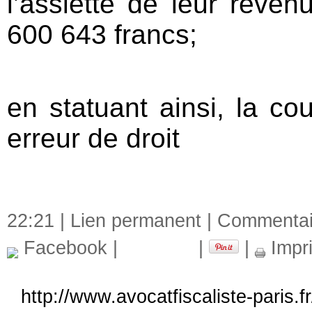
l’assiette de leur rev
600 643 francs;
en statuant ainsi, la co
erreur de droit
22:21 |
Lien permanent
|
Commentair
Facebook
|
|
|
Impr
http://www.avocatfiscaliste-paris.f