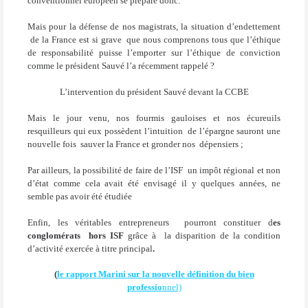
conventionnel européen se prépare donc.
Mais pour la défense de nos magistrats, la situation d’endettement
de la France est si grave
que nous comprenons tous que l’éthique
de responsabilité puisse l’emporter sur l’éthique de conviction
comme le président Sauvé l’a récemment rappelé ?
L’intervention du président Sauvé devant la CCBE
Mais le jour venu, nos fourmis gauloises et nos écureuils
resquilleurs qui eux possèdent l’intuition
de l’épargne sauront une
nouvelle fois
sauver la France et gronder nos
dépensiers ;
Par ailleurs, la possibilité de faire de l’ISF
un impôt régional et non
d’état comme cela avait été envisagé il y quelques années, ne
semble pas avoir été étudiée
Enfin, les véritables entrepreneurs
pourront constituer d
es
conglomérats
hors ISF
grâce à
la disparition de la condition
d’activité exercée à titre principal
.
(
le rapport Marini sur la nouvelle définition du bien
professio
nnel)