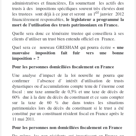
administratives et financières, En soumettant
les actifs des
trusts à des
impositions spécifiques souvent très élevées dont
er
les trustees
sont déjà à ce jour et seront
au 1
janvier
2012
le législateur a programmé la
financièrement responsables,
mort de l’utilisation des trusts patrimoniaux en France.
Quelle sera donc ce téméraire trustee qui conseillera à ses
clients d’utiliser un trust bien entendu officiel en
France.
« une
Quel sera ce
nouveau GRESHAM qui pourra écrire
mauvaise imposition fait fuir vers une bonne
imposition » ?
Pour les personnes domiciliées fiscalement en France
Une analyse d’impact de la loi nouvelle ne pourra que
confirmer
l’absence d’ intérêt d’utilisation de trusts
dynastiques ou d’accumulations compte tenu de l’énorme cout
fiscal : une taxe annuelle de 0,5% et une taxe de décès de
60%
due à la date du décès du constituant et ce sans compter
sur la taxe de 60 % due dans toutes les situations
patrimoniales lors du décès du constituant si le trust a été
constitué par un constituant résident fiscal en France après le
11 mai 2011.
Pour les personnes non domiciliées fiscalement en France
De même, les non résidents qui investissent en France au