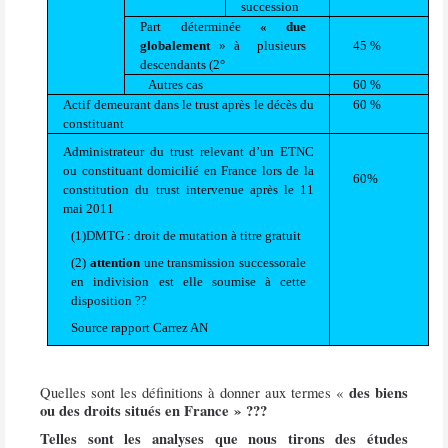
succession
Part déterminée
« due
globalement
» à
plusieurs
45 %
descendants (2°
Autres cas
60 %
Actif demeurant dans le trust après le décès du
60 %
constituant
Administrateur du trust relevant d’un ETNC
ou constituant domicilié en France lors de la
60%
constitution du trust intervenue après le 11
mai 2011
(1)DMTG : droit de mutation à titre gratuit
(2)
attention
une transmission successorale
en indivision est elle soumise à cette
disposition ??
Source rapport Carrez AN
des biens
Quelles sont les définitions à donner aux termes «
ou des droits situés en France » ???
Telles sont les analyses que nous tirons des études