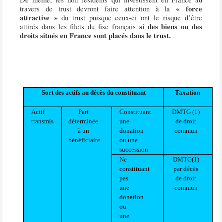
« force
travers de trust devront faire attention à la
attractive »
du trust puisque ceux-ci ont le risque d’être
si des biens ou des
attirés dans les filets du fisc français
droits situés en France sont placés dans le trust.
Sort des actifs au décès du constituant
Taxation
Actif
Part
Constituant
DMTG (1)
transmis
déterminée
une
de droit
à un
donation
commun
bénéficiaire
ou une
succession
Ne
DMTG(1)
constituant
par décès
pas
de droit
une
commun
donation
ou
une