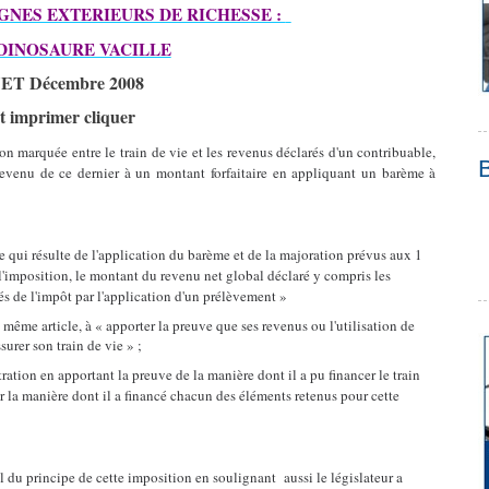
IGNES EXTERIEURS DE RICHESSE :
DINOSAURE VACILLE
T Décembre 2008
et imprimer cliquer
on marquée entre le train de vie et les revenus déclarés d'un contribuable,
e revenu de ce dernier à un montant forfaitaire en appliquant un barème à
re qui résulte de l'application du barème et de la majoration prévus aux 1
e l'imposition, le montant du revenu net global déclaré y compris les
s de l'impôt par l'application d'un prélèvement »
 même article, à « apporter la preuve que ses revenus ou l'utilisation de
surer son train de vie » ;
istration en apportant la preuve de la manière dont il a pu financer le train
er la manière dont il a financé chacun des éléments retenus pour cette
l du principe de cette imposition en soulignant aussi le législateur a