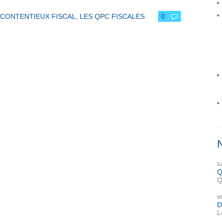
CONTENTIEUX FISCAL
,
LES QPC FISCALES
0
l
Q
Q
v
D
L