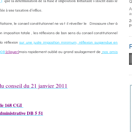
 )
que la détermination de la base d’imposition forfaitaire s’inscrit dans le
Q
A
lée à une taxation d’office.
a
2
taire, le conseil constitutionnel ne va t il réveiller le
Dinosaure cher à
p
imposition totale , les réflexions de bon sens du conseil constitutionnel
la réflexion
sur une juste imposition minimum, réflexion suspendue en
008
(cliquer)
mais rapidement oublié au grand soulagement de
nos amis
u conseil du 21 janvier 2011
cle 168 CGI
dministrative DB 5 51