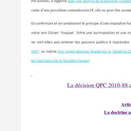
Par ailleurs, il rappelle
dans son analyse de la décision (cliquer
cadre d’une procédure contradictoire18, elle ne peut être assimi
En confirmant et en améliorant le principe d’une imposition forfai
notre ami Olivier Fouquet. Entre une surimposition et une non 
ne vont-elles pas amener les pouvoirs publics à reprendre 
2007
ou même
d'un impot plancher étudié par le Sénat en 2
les libertaires de la fiscalité (cliquer)
La décision QPC 2010-88 d
Arti
La doctrine a