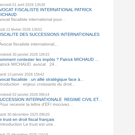
ercredi 01
avril 2026
13h30
VOCAT FISCALISTE INTERNATIONAL PATRICK
ICHAUD
vocat fiscaliste international pour...
eudi 12
février 2026
13h52
ISCALITE DES SUCCESSIONS INTERNATIONALES
..
vocat fiscaliste international,...
endredi 30
janvier 2026
10h15
omment contester les impôts ? Patrick MICHAUD ...
atrick MICHAUD avocat 24...
ardi 13
janvier 2026
15h42
vocat fiscaliste : un allié stratégique face à...
ntroduction : enjeux croissants du droit...
endredi 02
janvier 2026
09h14
UCCESSION INTERNATIONALE REGIME CIVIL ET...
our recevoir la lettre d’EFI inscrivez...
ardi 30
décembre 2025
09h20
e trust en droit fiscal français
ntroduction Le trust est une...
undi 15
décembre 2025
11h16