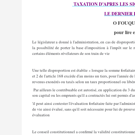
TAXATION D’APRES LES S
LE DERNIER 
O FOUQUE
pour lire 
Le législateur a donné à l'administration, en cas de disproporti
la possibilité de porter la base d'imposition à l'impôt sur l
certains éléments révélateurs de son train de vie
Une telle disproportion est établie « lorsque la somme forfaitai
et 2 de l'article 168 excède d'au moins un tiers, pour l'année d
revenus exonérés ou taxés selon un taux proportionnel ou libéré
Par ailleurs le contribuable est autorisé, en application du 3 du
son capital ou les emprunts qu'il a contractés lui ont permis d'as
'il peut ainsi contester l'évaluation forfaitaire faite par l'admin
de vie ainsi évalué, sans qu'il soit nécessaire pour lui de prouv
évaluation
Le conseil constitutionnel a confirmé la validité constitutionne