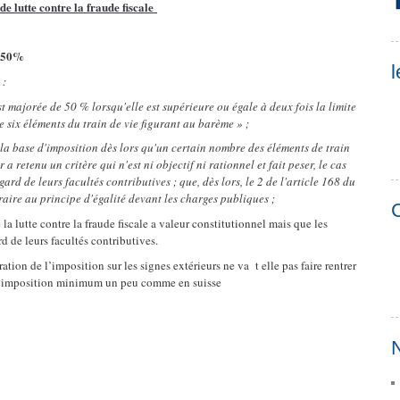
de lutte contre la fraude fiscale
de 50%
l
 :
 majorée de 50 % lorsqu'elle est supérieure ou égale à deux fois la limite
e six éléments du train de vie figurant au barème » ;
 la base d'imposition dès lors qu'un certain nombre des éléments de train
r a retenu un critère qui n'est ni objectif ni rationnel et fait peser, le cas
rd de leurs facultés contributives ; que, dès lors, le 2 de l'article 168 du
raire au principe d'égalité devant les charges publiques ;
C
la lutte contre la fraude fiscale a valeur constitutionnel mais que les
 de leurs facultés contributives.
ration de l’imposition sur les signes extérieurs ne va t elle pas faire rentrer
ne imposition minimum un peu comme en suisse
N