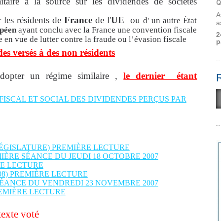
itaire à la source sur les dividendes de sociétés
Q
A
 les résidents de
France
de l'
UE
ou
d' un autre État
a
opéen
ayant conclu avec la France une convention fiscale
2
 en vue de lutter contre la fraude ou l’évasion fiscale
p
des versés à des non résidents
dopter un régime similaire ,
le dernier étant
FISCAL ET SOCIAL DES DIVIDENDES PERÇUS PAR
E LÉGISLATURE) PREMIÈRE LECTURE
MIÈRE SÉANCE DU JEUDI 18 OCTOBRE 2007
RE LECTURE
2008) PREMIÈRE LECTURE
SÉANCE DU VENDREDI 23 NOVEMBRE 2007
REMIÈRE LECTURE
texte voté