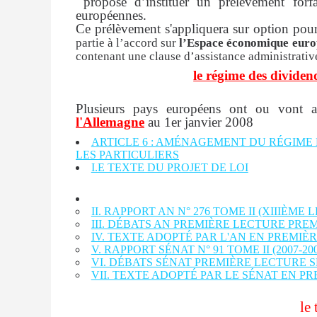
proposé d’instituer un prélèvement forfa
européennes.
Ce prélèvement s'appliquera sur option pour
partie à l’accord sur
l’Espace économique eur
contenant une clause d’assistance administrative
le régime des dividen
Plusieurs pays européens ont ou vont a
l'Allemagne
au 1er janvier 2008
ARTICLE 6 : AMÉNAGEMENT DU RÉGIME 
LES PARTICULIERS
I.E TEXTE DU PROJET DE LOI
II. RAPPORT AN N° 276 TOME II (XIIIÈM
III. DÉBATS AN PREMIÈRE LECTURE PRE
IV. TEXTE ADOPTÉ PAR L'AN EN PREMIÈ
V. RAPPORT SÉNAT N° 91 TOME II (2007-
VI. DÉBATS SÉNAT PREMIÈRE LECTURE 
VII. TEXTE ADOPTÉ PAR LE SÉNAT EN P
le 