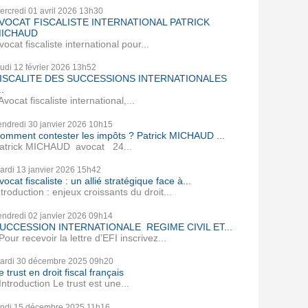
ercredi 01
avril 2026
13h30
VOCAT FISCALISTE INTERNATIONAL PATRICK
ICHAUD
vocat fiscaliste international pour...
eudi 12
février 2026
13h52
ISCALITE DES SUCCESSIONS INTERNATIONALES
..
vocat fiscaliste international,...
endredi 30
janvier 2026
10h15
omment contester les impôts ? Patrick MICHAUD ...
atrick MICHAUD avocat 24...
ardi 13
janvier 2026
15h42
vocat fiscaliste : un allié stratégique face à...
ntroduction : enjeux croissants du droit...
endredi 02
janvier 2026
09h14
UCCESSION INTERNATIONALE REGIME CIVIL ET...
our recevoir la lettre d’EFI inscrivez...
ardi 30
décembre 2025
09h20
e trust en droit fiscal français
ntroduction Le trust est une...
undi 15
décembre 2025
11h16