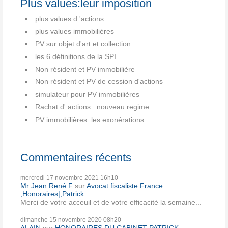
Plus values:leur imposition
plus values d 'actions
plus values immobilières
PV sur objet d'art et collection
les 6 définitions de la SPI
Non résident et PV immobilière
Non résident et PV de cession d'actions
simulateur pour PV immobilières
Rachat d' actions : nouveau regime
PV immobilières: les exonérations
Commentaires récents
mercredi 17
novembre 2021
16h10
Mr Jean René F
sur
Avocat fiscaliste France
,Honoraires|,Patrick...
Merci de votre acceuil et de votre efficacité la semaine...
dimanche 15
novembre 2020
08h20
ALAIN
sur
HONORAIRES DU CABINET PATRICK