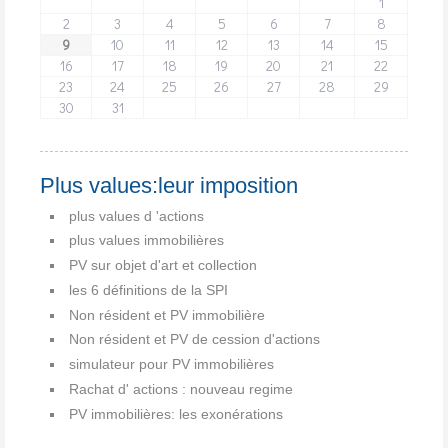
1
2
3
4
5
6
7
8
9
10
11
12
13
14
15
16
17
18
19
20
21
22
23
24
25
26
27
28
29
30
31
Plus values:leur imposition
plus values d 'actions
plus values immobilières
PV sur objet d'art et collection
les 6 définitions de la SPI
Non résident et PV immobilière
Non résident et PV de cession d'actions
simulateur pour PV immobilières
Rachat d' actions : nouveau regime
PV immobilières: les exonérations